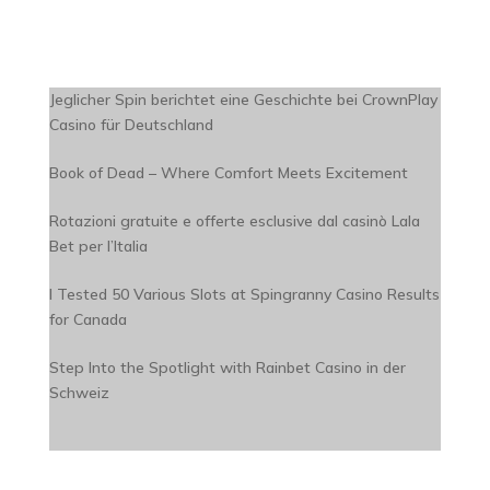
Jeglicher Spin berichtet eine Geschichte bei CrownPlay
Casino für Deutschland
Book of Dead – Where Comfort Meets Excitement
Rotazioni gratuite e offerte esclusive dal casinò Lala
Bet per l’Italia
I Tested 50 Various Slots at Spingranny Casino Results
for Canada
Step Into the Spotlight with Rainbet Casino in der
Schweiz