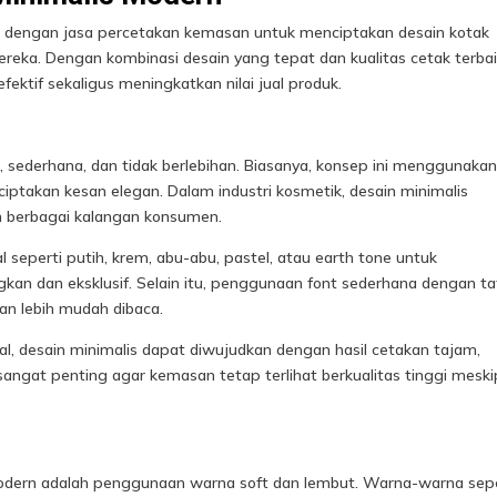
ma dengan jasa percetakan kemasan untuk menciptakan desain kotak
reka. Dengan kombinasi desain yang tepat dan kualitas cetak terbai
tif sekaligus meningkatkan nilai jual produk.
h, sederhana, dan tidak berlebihan. Biasanya, konsep ini menggunaka
ptakan kesan elegan. Dalam industri kosmetik, desain minimalis
h berbagai kalangan konsumen.
eperti putih, krem, abu-abu, pastel, atau earth tone untuk
n dan eksklusif. Selain itu, penggunaan font sederhana dengan ta
an lebih mudah dibaca.
al, desain minimalis dapat diwujudkan dengan hasil cetakan tajam,
ni sangat penting agar kemasan tetap terlihat berkualitas tinggi mesk
dern adalah penggunaan warna soft dan lembut. Warna-warna sepe