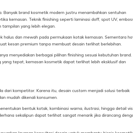
 saja. Banyak brand kosmetik modern justru menambahkan sentuhan
tika kemasan. Teknik finishing seperti laminasi doff, spot UV, embos
n tampilan yang lebih elegan.
ek halus dan mewah pada permukaan kotak kemasan. Sementara hot 
at kesan premium tanpa membuat desain terlihat berlebihan.
anya menyediakan berbagai pilihan finishing sesuai kebutuhan brand.
 yang tepat, kemasan kosmetik dapat terlihat lebih eksklusif dan
a dari kompetitor. Karena itu, desain custom menjadi solusi terbaik
dan mudah dikenali konsumen.
ukan bentuk kotak, kombinasi warna, ilustrasi, hingga detail vis
ederhana sekalipun dapat terlihat sangat menarik jika dirancang deng