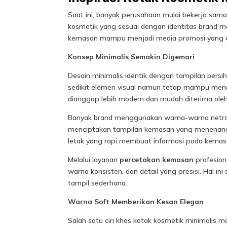
Saat ini, banyak perusahaan mulai bekerja sa
kosmetik yang sesuai dengan identitas brand me
kemasan mampu menjadi media promosi yang efek
Konsep Minimalis Semakin Digemari
Desain minimalis identik dengan tampilan bersi
sedikit elemen visual namun tetap mampu menci
dianggap lebih modern dan mudah diterima ole
Banyak brand menggunakan warna-warna netral s
menciptakan tampilan kemasan yang menenangka
letak yang rapi membuat informasi pada kemas
Melalui layanan
percetakan kemasan
profesion
warna konsisten, dan detail yang presisi. Hal i
tampil sederhana.
Warna Soft Memberikan Kesan Elegan
Salah satu ciri khas
kotak kosmetik minimalis
mo