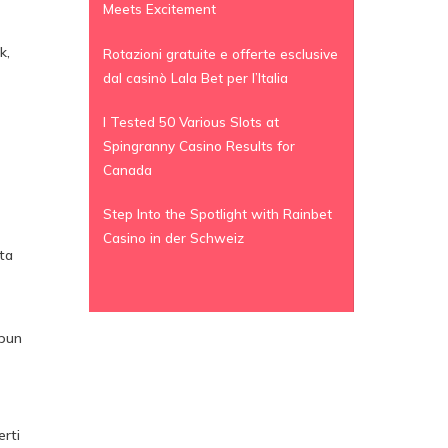
Meets Excitement
k,
Rotazioni gratuite e offerte esclusive
dal casinò Lala Bet per l’Italia
I Tested 50 Various Slots at
Spingranny Casino Results for
n
Canada
Step Into the Spotlight with Rainbet
Casino in der Schweiz
ta
ipun
rti