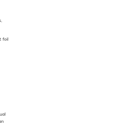
s,
foil
ual
an