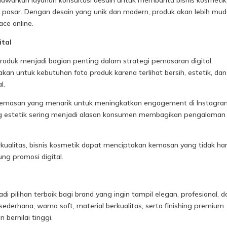
warkan layanan konsultasi desain untuk membantu bisnis kosmetik
 pasar. Dengan desain yang unik dan modern, produk akan lebih mu
ce online.
ital
 produk menjadi bagian penting dalam strategi pemasaran digital.
n untuk kebutuhan foto produk karena terlihat bersih, estetik, dan
l.
emasan yang menarik untuk meningkatkan engagement di Instagra
ng estetik sering menjadi alasan konsumen membagikan pengalaman
kualitas, bisnis kosmetik dapat menciptakan kemasan yang tidak ha
ung promosi digital.
i pilihan terbaik bagi brand yang ingin tampil elegan, profesional, d
sederhana, warna soft, material berkualitas, serta finishing premium
ernilai tinggi.