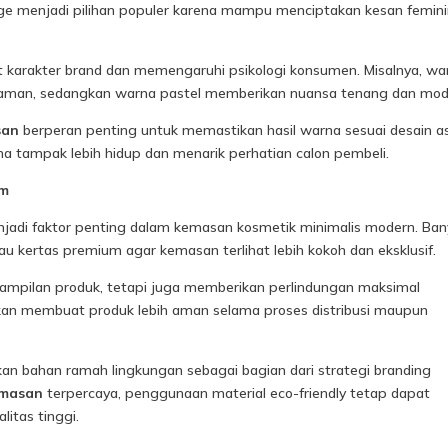
eige menjadi pilihan populer karena mampu menciptakan kesan femin
karakter brand dan memengaruhi psikologi konsumen. Misalnya, wa
an aman, sedangkan warna pastel memberikan nuansa tenang dan mod
san
berperan penting untuk memastikan hasil warna sesuai desain asl
a tampak lebih hidup dan menarik perhatian calon pembeli.
um
menjadi faktor penting dalam kemasan kosmetik minimalis modern. Ba
tau kertas premium agar kemasan terlihat lebih kokoh dan eksklusif.
 tampilan produk, tetapi juga memberikan perlindungan maksimal
akan membuat produk lebih aman selama proses distribusi maupun
 bahan ramah lingkungan sebagai bagian dari strategi branding
emasan
terpercaya, penggunaan material eco-friendly tetap dapat
itas tinggi.