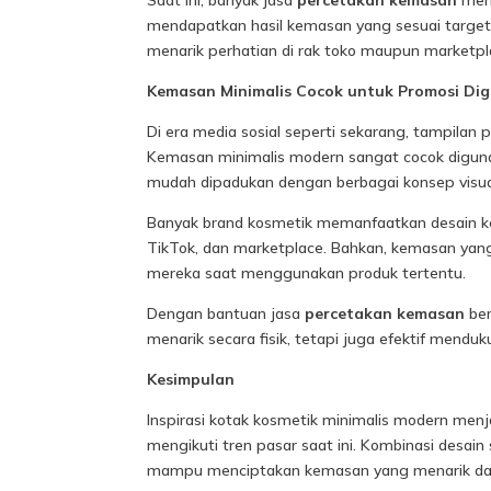
Saat ini, banyak jasa
percetakan kemasan
mena
mendapatkan hasil kemasan yang sesuai target
menarik perhatian di rak toko maupun marketpla
Kemasan Minimalis Cocok untuk Promosi Dig
Di era media sosial seperti sekarang, tampilan
Kemasan minimalis modern sangat cocok digunaka
mudah dipadukan dengan berbagai konsep visua
Banyak brand kosmetik memanfaatkan desain k
TikTok, dan marketplace. Bahkan, kemasan ya
mereka saat menggunakan produk tertentu.
Dengan bantuan jasa
percetakan kemasan
ber
menarik secara fisik, tetapi juga efektif menduk
Kesimpulan
Inspirasi kotak kosmetik minimalis modern menjad
mengikuti tren pasar saat ini. Kombinasi desain 
mampu menciptakan kemasan yang menarik dan b