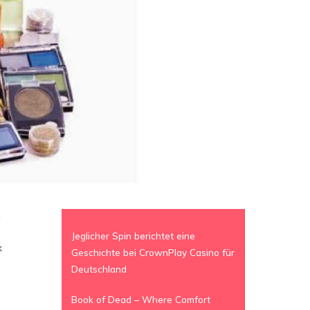
n
Jeglicher Spin berichtet eine
k
Geschichte bei CrownPlay Casino für
Deutschland
Book of Dead – Where Comfort