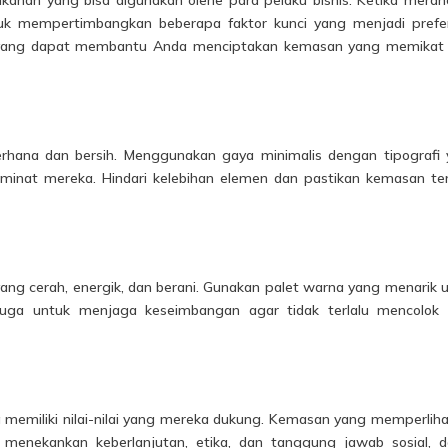
uk mempertimbangkan beberapa faktor kunci yang menjadi prefe
en yang dapat membantu Anda menciptakan
kemasan yang memikat
erhana dan bersih. Menggunakan gaya minimalis dengan tipografi
minat mereka. Hindari kelebihan elemen dan pastikan kemasan ter
yang cerah, energik, dan berani. Gunakan palet warna yang menarik 
uga untuk menjaga keseimbangan agar tidak terlalu mencolok 
ng memiliki nilai-nilai yang mereka dukung. Kemasan yang memperlih
a menekankan keberlanjutan, etika, dan tanggung jawab sosial, 