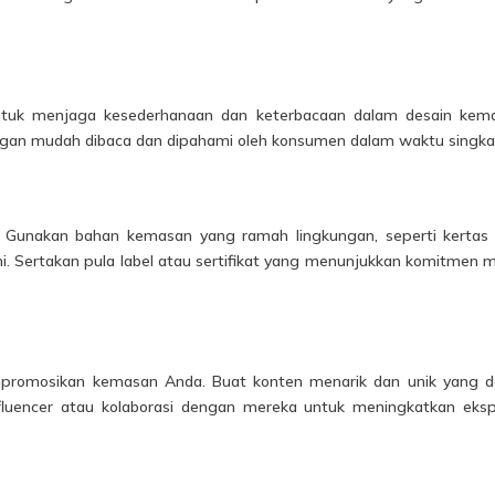
 untuk menjaga kesederhanaan dan keterbacaan dalam desain kem
ngan mudah dibaca dan dipahami oleh konsumen dalam waktu singka
. Gunakan bahan kemasan yang ramah lingkungan, seperti kertas
mi. Sertakan pula label atau sertifikat yang menunjukkan komitmen 
mpromosikan kemasan Anda. Buat konten menarik dan unik yang 
nfluencer atau kolaborasi dengan mereka untuk meningkatkan eks