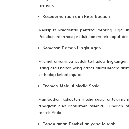
menarik.
Kesederhanaan dan Keterbacaan
Meskipun kreativitas penting, penting juga
Pastikan informasi produk dan merek dapat de
Kemasan Ramah Lingkungan
Milenial umumnya peduli terhadap lingkungan
ulang atau bahan yang dapat diurai secara ala
terhadap keberlanjutan.
Promosi Melalui Media Sosial
Manfaatkan kekuatan media sosial untuk me
dibagikan oleh konsumen milenial. Gunakan i
merek Anda.
Pengalaman Pembelian yang Mudah