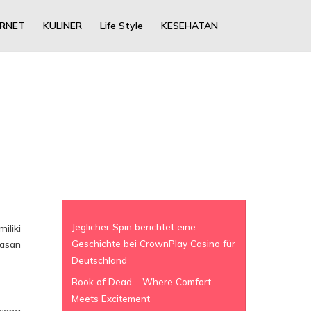
ERNET
KULINER
Life Style
KESEHATAN
Jeglicher Spin berichtet eine
iliki
Geschichte bei CrownPlay Casino für
asan
Deutschland
Book of Dead – Where Comfort
Meets Excitement
ncang