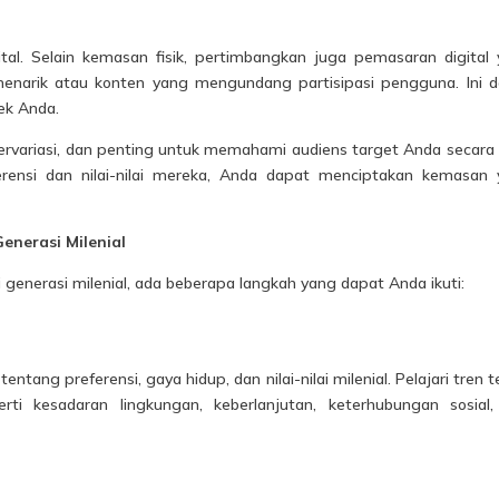
ital. Selain kemasan fisik, pertimbangkan juga pemasaran digital
 menarik atau konten yang mengundang partisipasi pengguna. Ini 
ek Anda.
bervariasi, dan penting untuk memahami audiens target Anda secara 
nsi dan nilai-nilai mereka, Anda dapat menciptakan kemasan 
nerasi Milenial
enerasi milenial, ada beberapa langkah yang dapat Anda ikuti:
ng preferensi, gaya hidup, dan nilai-nilai milenial. Pelajari tren te
ti kesadaran lingkungan, keberlanjutan, keterhubungan sosial