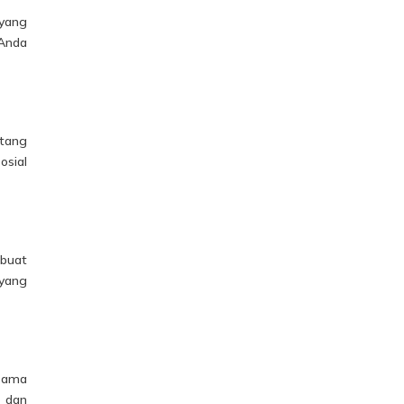
 yang
Anda
ntang
osial
buat
 yang
 sama
f dan