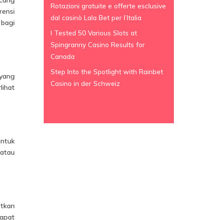
Rotazioni gratuite e offerte esclusive
rensi
dal casinò Lala Bet per l’Italia
bagi
I Tested 50 Various Slots at
Spingranny Casino Results for
Canada
Step Into the Spotlight with Rainbet
 yang
Casino in der Schweiz
lihat
untuk
atau
atkan
dapat