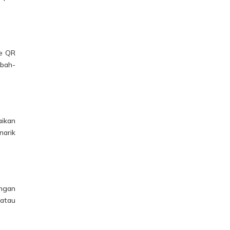
de QR
ubah-
aikan
narik
engan
atau