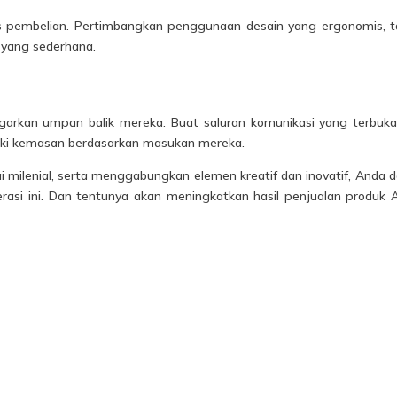
pembelian. Pertimbangkan penggunaan desain yang ergonomis, t
 yang sederhana.
ngarkan umpan balik mereka. Buat saluran komunikasi yang terbuk
iki kemasan berdasarkan masukan mereka.
i milenial, serta menggabungkan elemen kreatif dan inovatif, Anda 
asi ini. Dan tentunya akan meningkatkan hasil penjualan produk 