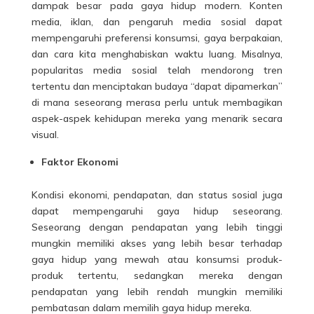
dampak besar pada gaya hidup modern. Konten
media, iklan, dan pengaruh media sosial dapat
mempengaruhi preferensi konsumsi, gaya berpakaian,
dan cara kita menghabiskan waktu luang. Misalnya,
popularitas media sosial telah mendorong tren
tertentu dan menciptakan budaya “dapat dipamerkan”
di mana seseorang merasa perlu untuk membagikan
aspek-aspek kehidupan mereka yang menarik secara
visual.
Faktor Ekonomi
Kondisi ekonomi, pendapatan, dan status sosial juga
dapat mempengaruhi gaya hidup seseorang.
Seseorang dengan pendapatan yang lebih tinggi
mungkin memiliki akses yang lebih besar terhadap
gaya hidup yang mewah atau konsumsi produk-
produk tertentu, sedangkan mereka dengan
pendapatan yang lebih rendah mungkin memiliki
pembatasan dalam memilih gaya hidup mereka.