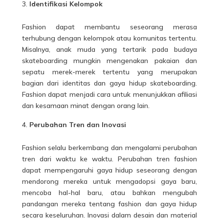
Identifikasi Kelompok
Fashion dapat membantu seseorang merasa
terhubung dengan kelompok atau komunitas tertentu.
Misalnya, anak muda yang tertarik pada budaya
skateboarding mungkin mengenakan pakaian dan
sepatu merek-merek tertentu yang merupakan
bagian dari identitas dan gaya hidup skateboarding.
Fashion dapat menjadi cara untuk menunjukkan afiliasi
dan kesamaan minat dengan orang lain.
Perubahan Tren dan Inovasi
Fashion selalu berkembang dan mengalami perubahan
tren dari waktu ke waktu. Perubahan tren fashion
dapat mempengaruhi gaya hidup seseorang dengan
mendorong mereka untuk mengadopsi gaya baru,
mencoba hal-hal baru, atau bahkan mengubah
pandangan mereka tentang fashion dan gaya hidup
secara keseluruhan. Inovasi dalam desain dan material