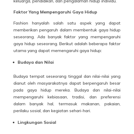
keluarga, pendidikan, dan pengalaman hidup individu.
Faktor Yang Mempengaruhi Gaya Hidup
Fashion hanyalah salah satu aspek yang dapat
memberikan pengaruh dalam membentuk gaya hidup
seseorang. Ada banyak faktor yang mempengaruhi
gaya hidup seseorang. Berikut adalah beberapa faktor
utama yang dapat memengaruhi gaya hidup:
Budaya dan Nilai
Budaya tempat seseorang tinggal dan nilai-nilai yang
dianut oleh masyarakatnya dapat berpengaruh besar
pada gaya hidup mereka. Budaya dan nilai-nilai
mempengaruhi kebiasaan, tradisi, dan preferensi
dalam banyak hal, termasuk makanan, pakaian,
perilaku sosial, dan kegiatan sehari-hari.
Lingkungan Sosial