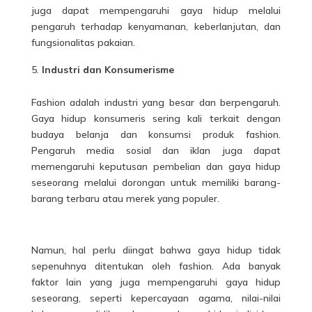
juga dapat mempengaruhi gaya hidup melalui
pengaruh terhadap kenyamanan, keberlanjutan, dan
fungsionalitas pakaian.
Industri dan Konsumerisme
Fashion adalah industri yang besar dan berpengaruh.
Gaya hidup konsumeris sering kali terkait dengan
budaya belanja dan konsumsi produk fashion.
Pengaruh media sosial dan iklan juga dapat
memengaruhi keputusan pembelian dan gaya hidup
seseorang melalui dorongan untuk memiliki barang-
barang terbaru atau merek yang populer.
Namun, hal perlu diingat bahwa gaya hidup tidak
sepenuhnya ditentukan oleh fashion. Ada banyak
faktor lain yang juga mempengaruhi gaya hidup
seseorang, seperti kepercayaan agama, nilai-nilai