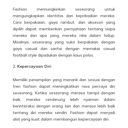
Fashion memungkinkan seseorang untuk
mengungkapkan identitas dan kepribadian mereka.
Cara berpakaian, gaya rambut, dan
aksesori
yang
dipilih dapat memberikan pernyataan tentang siapa
mereka dan apa yang mereka nilai dalam hidup.
Misalnya, seseorang yang suka berpakaian dengan
gaya casual dan santai dengan memakai casual
football style dipadukan dengan kaus polos.
Kepercayaan Diri
Memiliki penampilan yang menarik dan sesuai dengan
tren fashion dapat meningkatkan rasa percaya diri
seseorang. Ketika seseorang merasa tampil dengan
baik, mereka cenderung lebih nyaman dalam
berinteraksi dengan orang lain dan merasa lebih baik
tentang diri mereka sendiri. Fashion dapat menjadi
alat yang kuat dalam membangun kepercayaan diri.