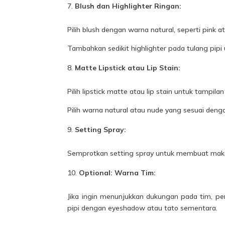
Blush dan Highlighter Ringan:
Pilih blush dengan warna natural, seperti pink a
Tambahkan sedikit highlighter pada tulang pipi
Matte Lipstick atau Lip Stain:
Pilih lipstick matte atau lip stain untuk tampil
Pilih warna natural atau nude yang sesuai deng
Setting Spray:
Semprotkan setting spray untuk membuat make
Optional: Warna Tim:
Jika ingin menunjukkan dukungan pada tim, 
pipi dengan eyeshadow atau tato sementara.