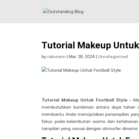
Tutorial Makeup Untuk 
by
rabunam
|
Mar 18, 2024
|
Uncategorized
Tutorial Makeup Untuk Football Style
– Me
membutuhkan kombinasi antara daya tahan da
membantu Anda menciptakan penampilan yang t
fokus pada kelembutan warna dan ketahanan,
tampilan yang sesuai dengan atmosfer dinamis 