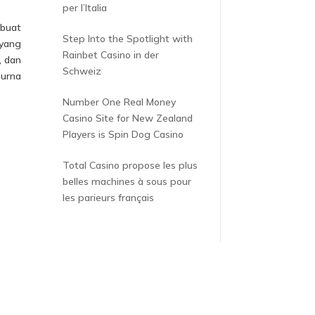
per l’Italia
mbuat
Step Into the Spotlight with
 yang
Rainbet Casino in der
, dan
Schweiz
urna
Number One Real Money
Casino Site for New Zealand
Players is Spin Dog Casino
Total Casino propose les plus
belles machines à sous pour
les parieurs français