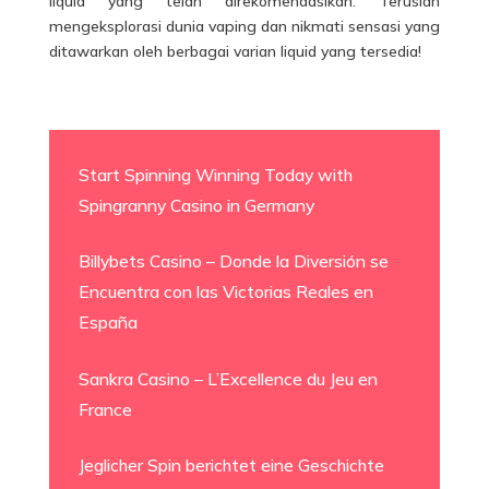
liquid yang telah direkomendasikan. Teruslah
mengeksplorasi dunia vaping dan nikmati sensasi yang
ditawarkan oleh berbagai varian liquid yang tersedia!
Start Spinning Winning Today with
Spingranny Casino in Germany
Billybets Casino – Donde la Diversión se
Encuentra con las Victorias Reales en
España
Sankra Casino – L’Excellence du Jeu en
France
Jeglicher Spin berichtet eine Geschichte