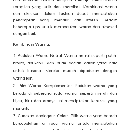
tampilan yang unik dan memikat. Kombinasi warna
dan aksesori dalam fashion dapat menciptakan
penampilan yang menarik dan stylish. Berikut
beberapa tips untuk memadukan
warna dan aksesori
dengan baik:
Kombinasi Warna:
Padukan Warna Netral: Warna netral seperti putih,
hitam, abu-abu, dan nude adalah dasar yang baik
untuk busana. Mereka mudah dipadukan dengan
warna lain.
Pilih Warna Komplementer: Padukan warna yang
berada di seberang roda warna, seperti merah dan
hijau, biru dan oranye. Ini menciptakan kontras yang
menarik.
Gunakan Analogous Colors: Pilih warna yang berada
bersebelahan di roda warna untuk menciptakan