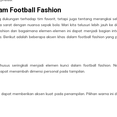
am Football Fashion
g dukungan terhadap tim favorit, tetapi juga tentang merangkai s
a sarat dengan nuansa sepak bola. Mari kita telusuri lebih jauh ke 
shion dan bagaimana elemen-elemen ini dapat menjadi bagian int
. Berikut adalah beberapa aksen khas dalam football fashion yang 
husus seringkali menjadi elemen kunci dalam football fashion. 
apat menambah dimensi personal pada tampilan.
t dapat memberikan aksen kuat pada penampilan. Pilihan warna ini 