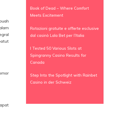
Book of Dead – Where Comfort
Meets Excitement
ebuah
dalam
Rotazioni gratuite e offerte esclusive
egral
dal casinò Lala Bet per l’Italia
patut
I Tested 50 Various Slots at
Spingranny Casino Results for
Canada
Nomor
Step Into the Spotlight with Rainbet
Casino in der Schweiz
dapat