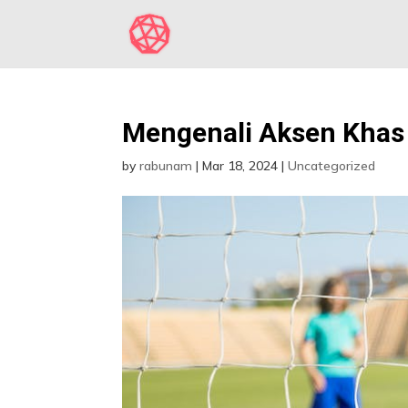
Mengenali Aksen Khas 
by
rabunam
|
Mar 18, 2024
|
Uncategorized