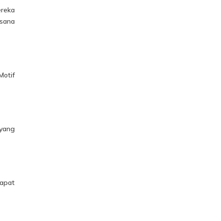
ereka
usana
Motif
yang
dapat