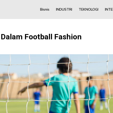
Bisnis
INDUSTRI
TEKNOLOGI
INT
Dalam Football Fashion