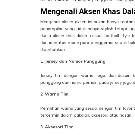
Mengenali Aksen Khas Dal
Mengenali aksen-aksen ini bukan hanya tentan
penampilan yang tidak hanya stylish tetapi jug
dunia aksen khas dalam casual
football style
fa
dari identitas mode para penggemar sepak bola
diperhatikan:
Jersey dan Nomor Punggung:
Jersey tim dengan warna, logo, dan desain k
punggung dan nama pemain pada jersey juga d
Warna Tim:
Pemilihan warna yang sesuai dengan tim favori
tercermin dalam pakaian, aksesori, atau riasan.
Aksesori Tim: