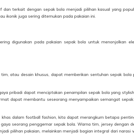
f dan terkait dengan sepak bola menjadi pilihan kasual yang popul
 ikonik juga sering ditemukan pada pakaian ini.
k sering digunakan pada pakaian sepak bola untuk menonjolkan e
go tim, atau desain khusus, dapat memberikan sentuhan sepak bola
aya pribadi dapat menciptakan penampilan sepak bola yang stylis
n cermat dapat membantu seseorang menyampaikan semangat sepak
 khas dalam football fashion, kita dapat merangkum betapa penti
 gaya seorang penggemar sepak bola. Warna tim, jersey dengan d
adi pilihan pakaian, melainkan menjadi bagian integral dari narasi v