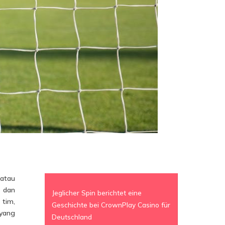
 atau
 dan
Jeglicher Spin berichtet eine
 tim,
Geschichte bei CrownPlay Casino für
yang
Deutschland