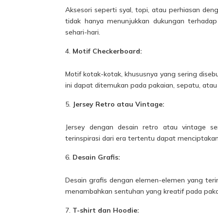
Aksesori
seperti syal, topi, atau perhiasan d
tidak hanya menunjukkan dukungan terhadap
sehari-hari.
Motif Checkerboard:
Motif kotak-kotak, khususnya yang sering disebu
ini dapat ditemukan pada pakaian, sepatu, atau 
Jersey Retro atau Vintage:
Jersey dengan desain retro atau vintage s
terinspirasi dari era tertentu dapat menciptaka
Desain Grafis:
Desain grafis dengan elemen-elemen yang terins
menambahkan sentuhan yang kreatif pada pakai
T-shirt dan Hoodie: