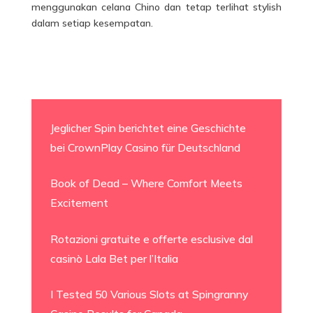
menggunakan celana Chino dan tetap terlihat stylish
dalam setiap kesempatan.
Jeglicher Spin berichtet eine Geschichte
bei CrownPlay Casino für Deutschland
Book of Dead – Where Comfort Meets
Excitement
Rotazioni gratuite e offerte esclusive dal
casinò Lala Bet per l’Italia
I Tested 50 Various Slots at Spingranny