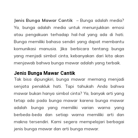
J
enis
B
unga
M
awar
C
antik
–
Bunga adalah media?
Ya, bunga adalah media untuk menunjukkan emosi
atau pengakuan terhadap hal-hal yang ada di hati.
Bunga memiliki bahasa sendiri yang dapat membantu
komunikasi manusia. Jika berbicara tentang bunga
yang menjadi simbol cinta, kebanyakan dari kita akan
menjawab bahwa bunga mawar adalah yang terbaik.
J
enis
B
unga
M
awar
C
antik
Tak bisa dipungkiri, bunga mawar memang menjadi
senjata penakluk hati. Tapi tahukah Anda bahwa
mawar bukan hanya simbol cinta? Ya, banyak arti yang
tetap ada pada bunga mawar karena bunga mawar
adalah bunga yang memiliki varian warna yang
berbeda-beda dan setiap warna memiliki arti dan
makna tersendiri. Kami segera mempelajari berbagai
jenis bunga mawar
dan arti bunga mawar.