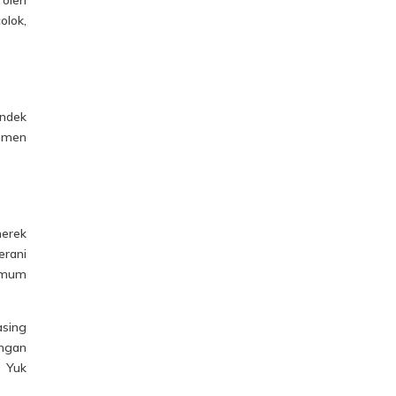
 oleh
olok,
endek
lemen
merek
erani
 umum
asing
engan
. Yuk