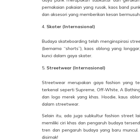
Gaya punk merupakan subkultur dan gerakan m
pemakaian pakaian yang rusak, kaos band pun
dan aksesori yang memberikan kesan bermusuha
Skater (Internasional)
Budaya skateboarding telah menginspirasi stre
(bernama “shorts”), kaos oblong yang longgar,
kunci dalam gaya skater.
Streetwear (Internasional)
Streetwear merupakan gaya fashion yang ter
terkenal seperti Supreme, Off-White, A Bathi
dan logo merek yang khas. Hoodie, kaus oblo
dalam streetwear.
Selain itu, ada juga subkultur fashion street 
memiliki ciri khas dan pengaruh budaya tersen
tren dan pengaruh budaya yang baru muncul. 
disimak!