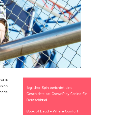
ul di
shion
Jeglicher Spin berichtet eine
 mode
Geschichte bei CrownPlay Casino für
Deutschland
Book of Dead – Where Comfort