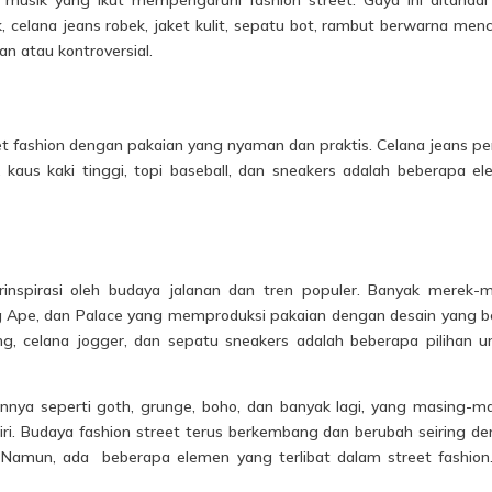
usik yang ikut mempengaruhi fashion street. Gaya ini ditandai
k,
celana
jeans robek, jaket kulit, sepatu bot, rambut berwarna menc
n atau kontroversial.
et fashion dengan pakaian yang nyaman dan praktis. Celana jeans p
 kaus kaki tinggi, topi baseball, dan sneakers adalah beberapa e
inspirasi oleh budaya jalanan dan tren populer. Banyak merek-
ng Ape, dan Palace yang memproduksi pakaian dengan desain yang b
ng, celana jogger, dan sepatu sneakers adalah beberapa pilihan
lainnya seperti goth, grunge, boho, dan banyak lagi, yang masing-m
diri. Budaya fashion street terus berkembang dan berubah seiring d
Namun, ada beberapa elemen yang terlibat dalam street fashion