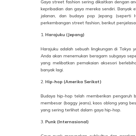
Gaya
street fashion
sering dikaitkan dengan an
kepribadian dan gaya mereka sendiri. Banyak e
jalanan, dan budaya pop Jepang (seperti 
perkembangan street fashion, berikut penjelasa
Harajuku (Jepang)
Harajuku adalah sebuah lingkungan di Tokyo ya
Anda akan menemukan beragam subgaya seperti L
yang melibatkan pemakaian aksesori berlebiha
banyak lagi.
Hip-hop (Amerika Serikat)
Budaya hip-hop telah memberikan pengaruh be
membesar (baggy jeans), kaos oblong yang besa
yang sering terlihat dalam gaya hip-hop.
Punk (Internasional)