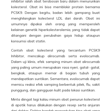
inhibitor ialah obat terobosan baru dalam menurunkan
kolesterol. Obat ini bisa memblokir protein bernama
PCSK9. Dengan begitu, badan lebih gampang buat
menghilangkan kolesterol LDL dari darah. Obat ini
umumnya dipakai oleh orang yang memperoleh
kelainan genetik hiperkolesterolemia, yang tidak dapat
ditangani dengan perubahan gaya hidup ataupun
konsumsi obat statin.
Contoh obat kolesterol yang tercantum PCSK9
Inhibitor, mencakup alirocumab serta evolocumab.
Dalam uji klinis, efek samping minum obat alirocumab
yang paling umum merupakan rasa nyeri, gatal- gatal,
bengkak, ataupun memar di bagian tubuh yang
mendapatkan suntikan. Sementara, evolocumab dapat
memicu reaksi efek samping berbentuk pilek, flu, sakit
punggung, dan gangguan kulit pada lokasi suntikan.
Minta diingat lagi kalau minum obat penurun kolesterol
di apotik harus dilakukan dengan resep serta anjuran
dari dokter. Dokter hendak menentukan tipe obat yang