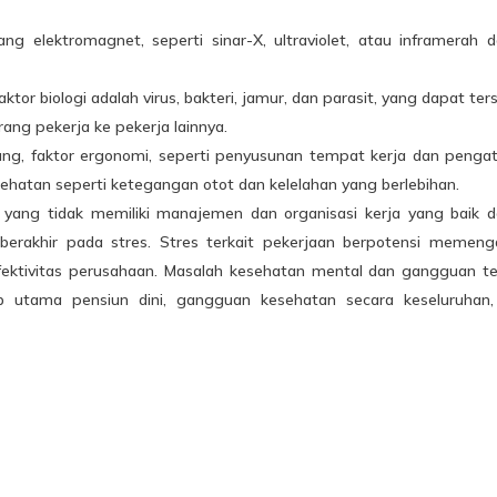
g elektromagnet, seperti sinar-X, ultraviolet, atau inframerah 
tor biologi adalah virus, bakteri, jamur, dan parasit, yang dapat ter
rang pekerja ke pekerja lainnya.
ung, faktor ergonomi, seperti penyusunan tempat kerja dan penga
hatan seperti ketegangan otot dan kelelahan yang berlebihan.
a yang tidak memiliki manajemen dan organisasi kerja yang baik 
erakhir pada stres. Stres terkait pekerjaan berpotensi memeng
 efektivitas perusahaan. Masalah kesehatan mental dan gangguan te
b utama pensiun dini, gangguan kesehatan secara keseluruhan,