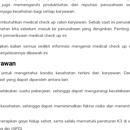
n juga memengaruhi produktivitas dan reputasi perusahaan se
menjaga kesehatan bagi setiap karyawan.
embutuhkan medical check up calon karyawan. Sebab saat ini perus
tan kita sebelum masuk ke perusahaan yang diinginkan. Penting
i pemeriksaan medical check up ini.
ikan kalian semua sedikit informasi mengenai
medical
check up c
penjelasannya dibawah ini.
yawan
 untuk mengetahui kondisi kesehatan terkini dari karyawan. D
at yang dapat diperoleh antara lain:
akukan suatu pekerjaan, sehingga dapat mengurangi kecelakaan
 kesehatan, sehingga dapat meminimalkan faktor risiko dan menen
rapkan gaya hidup sehat, serta selalu mematuhi peraturan K3 di 
 diri (APD).