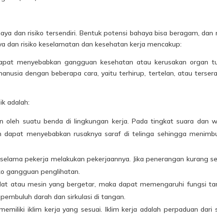
ya dan risiko tersendiri. Bentuk potensi bahaya bisa beragam, dan r
aya dan risiko keselamatan dan kesehatan kerja mencakup:
pat menyebabkan gangguan kesehatan atau kerusakan organ tu
nusia dengan beberapa cara, yaitu terhirup, tertelan, atau terser
ik adalah:
kan oleh suatu benda di lingkungan kerja. Pada tingkat suara dan 
gan dapat menyebabkan rusaknya saraf di telinga sehingga menimb
selama pekerja melakukan pekerjaannya. Jika penerangan kurang se
ko gangguan penglihatan.
 alat atau mesin yang bergetar, maka dapat memengaruhi fungsi t
embuluh darah dan sirkulasi di tangan.
memiliki iklim kerja yang sesuai. Iklim kerja adalah perpaduan dari 