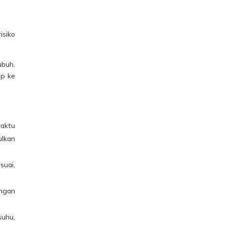
isiko
buh.
ap ke
waktu
ulkan
suai,
angan
suhu,