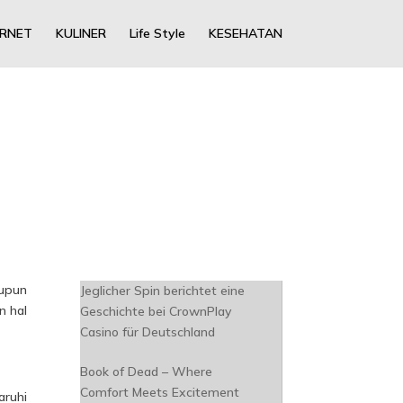
ERNET
KULINER
Life Style
KESEHATAN
aupun
Jeglicher Spin berichtet eine
n hal
Geschichte bei CrownPlay
Casino für Deutschland
Book of Dead – Where
Comfort Meets Excitement
aruhi