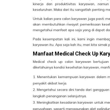
kinerja dan produktivitas karyawan, namu
keseluruhan. Maka dari itu sangatlah penting 
Untuk kalian para calon karyawan juga pasti m
akan membutuhkan riwayat pemeriksaan keseha
mengetahui manfaat apa saja yang di dapat dar
Pada kesempatan kali ini, kami ingin membag
karyawan itu. Apa saja kah itu, mari kita simak 
Manfaat Medical Check Up Kar
Medical check up calon karyawan bertujuan
diketahuinya kondisi kesehatan karyawan, manfa
Menentukan kemampuan karyawan dalam mel
penyakit akibat kerja.
Mengetahui secara dini tanda dari gangguan
langkah penanganan selanjutnya.
Meningkatkan kesadaran karyawan untuk mene
perusahaan, seperti menggunakan alat pelindung