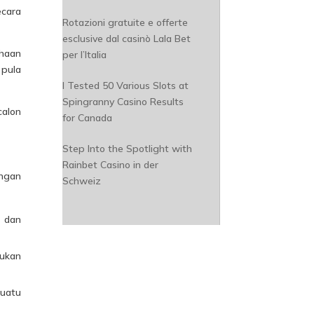
cara
Rotazioni gratuite e offerte
esclusive dal casinò Lala Bet
ahaan
per l’Italia
 pula
I Tested 50 Various Slots at
Spingranny Casino Results
alon
for Canada
Step Into the Spotlight with
Rainbet Casino in der
engan
Schweiz
 dan
tukan
suatu