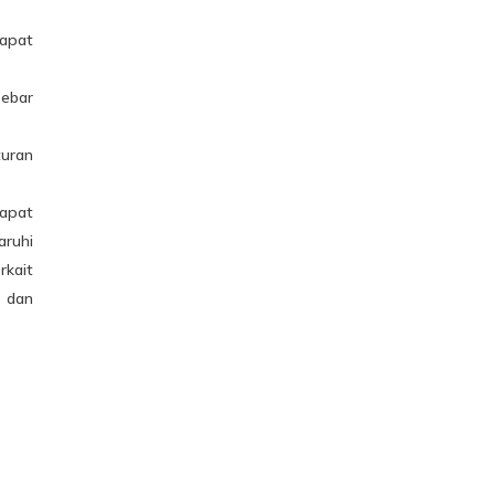
dapat
sebar
turan
dapat
aruhi
rkait
 dan