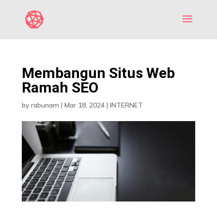
Membangun Situs Web
Ramah SEO
by
rabunam
|
Mar 18, 2024
|
INTERNET