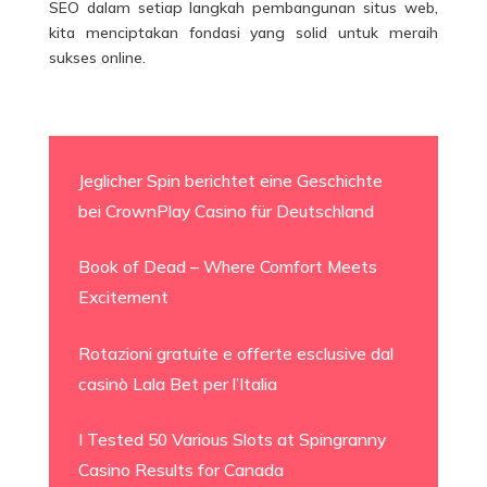
SEO dalam setiap langkah pembangunan situs web,
kita menciptakan fondasi yang solid untuk meraih
sukses online.
Jeglicher Spin berichtet eine Geschichte
bei CrownPlay Casino für Deutschland
Book of Dead – Where Comfort Meets
Excitement
Rotazioni gratuite e offerte esclusive dal
casinò Lala Bet per l’Italia
I Tested 50 Various Slots at Spingranny
Casino Results for Canada