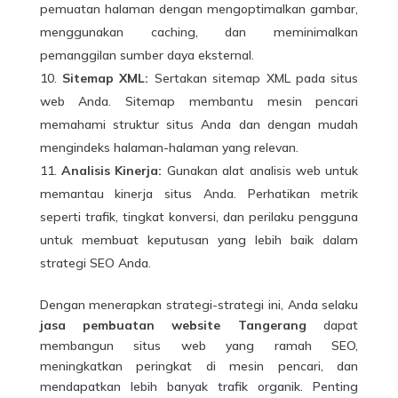
pemuatan halaman dengan mengoptimalkan gambar,
menggunakan caching, dan meminimalkan
pemanggilan sumber daya eksternal.
Sitemap XML:
Sertakan sitemap XML pada situs
web Anda. Sitemap membantu mesin pencari
memahami struktur situs Anda dan dengan mudah
mengindeks halaman-halaman yang relevan.
Analisis Kinerja:
Gunakan alat analisis web untuk
memantau kinerja situs Anda. Perhatikan metrik
seperti trafik, tingkat konversi, dan perilaku pengguna
untuk membuat keputusan yang lebih baik dalam
strategi SEO Anda.
Dengan menerapkan strategi-strategi ini, Anda selaku
jasa pembuatan website Tangerang
dapat
membangun situs web yang ramah SEO,
meningkatkan peringkat di mesin pencari, dan
mendapatkan lebih banyak trafik organik. Penting