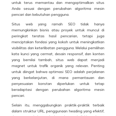
untuk terus memantau dan mengoptimalkan situs
Anda sesuai dengan perubahan algoritma mesin
pencari dan kebutuhan pengguna.
Situs web yang ramah SEO tidak hanya
memungkinkan bisnis atau proyek untuk muncul di
peringkat teratas hasil pencarian, tetapi juga
menciptakan fondasi yang kokoh untuk meningkatkan
visibilitas dan keterlibatan pengguna. Melalui pemilihan
kata kunci yang cermat, desain responsif, dan konten
yang bernilai tambah, situs web dapat menjadi
magnet untuk trafik organik yang relevan. Penting
untuk diingat bahwa optimasi SEO adalah perjalanan
yang berkelanjutan, di mana pemantauan dan
penyesuaian konstan diperlukan untuk tetap
beradaptasi dengan perubahan algoritma mesin
pencari.
Selain itu, menggabungkan praktik-praktik terbaik
dalam struktur URL, penggunaan heading yang efektif,