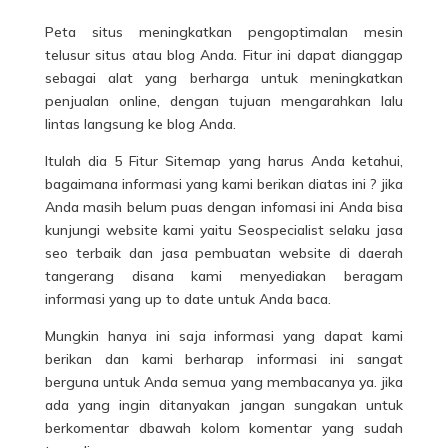
Peta situs meningkatkan pengoptimalan mesin
telusur situs atau blog Anda. Fitur ini dapat dianggap
sebagai alat yang berharga untuk meningkatkan
penjualan online, dengan tujuan mengarahkan lalu
lintas langsung ke blog Anda.
Itulah dia 5 Fitur Sitemap yang harus Anda ketahui,
bagaimana informasi yang kami berikan diatas ini ? jika
Anda masih belum puas dengan infomasi ini Anda bisa
kunjungi website kami yaitu Seospecialist selaku jasa
seo terbaik dan jasa pembuatan website di daerah
tangerang disana kami menyediakan beragam
informasi yang up to date untuk Anda baca.
Mungkin hanya ini saja informasi yang dapat kami
berikan dan kami berharap informasi ini sangat
berguna untuk Anda semua yang membacanya ya. jika
ada yang ingin ditanyakan jangan sungakan untuk
berkomentar dbawah kolom komentar yang sudah