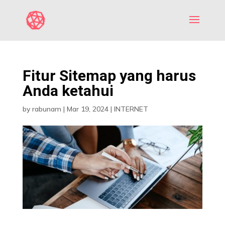
Fitur Sitemap yang harus
Anda ketahui
by
rabunam
|
Mar 19, 2024
|
INTERNET