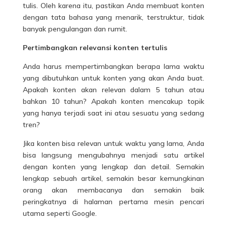
tulis. Oleh karena itu, pastikan Anda membuat konten
dengan tata bahasa yang menarik, terstruktur, tidak
banyak pengulangan dan rumit.
Pertimbangkan relevansi konten tertulis
Anda harus mempertimbangkan berapa lama waktu
yang dibutuhkan untuk konten yang akan Anda buat.
Apakah konten akan relevan dalam 5 tahun atau
bahkan 10 tahun? Apakah konten mencakup topik
yang hanya terjadi saat ini atau sesuatu yang sedang
tren?
Jika konten bisa relevan untuk waktu yang lama, Anda
bisa langsung mengubahnya menjadi satu artikel
dengan konten yang lengkap dan detail. Semakin
lengkap sebuah artikel, semakin besar kemungkinan
orang akan membacanya dan semakin baik
peringkatnya di halaman pertama mesin pencari
utama seperti Google.