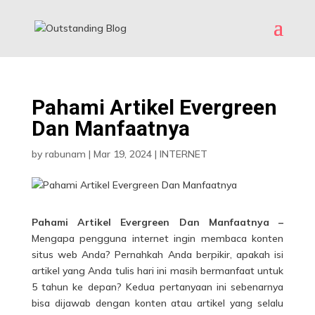
Pahami Artikel Evergreen
Dan Manfaatnya
by
rabunam
|
Mar 19, 2024
|
INTERNET
Pahami Artikel Evergreen Dan Manfaatnya –
Mengapa pengguna internet ingin membaca konten
situs web Anda? Pernahkah Anda berpikir, apakah isi
artikel yang Anda tulis hari ini masih bermanfaat untuk
5 tahun ke depan? Kedua pertanyaan ini sebenarnya
bisa dijawab dengan konten atau artikel yang selalu