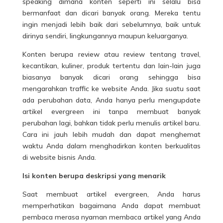
speaking dimana konten seperti ini selalu bisa
bermanfaat dan dicari banyak orang. Mereka tentu
ingin menjadi lebih baik dari sebelumnya, baik untuk
dirinya sendiri, lingkungannya maupun keluarganya.
Konten berupa review atau review tentang travel,
kecantikan, kuliner, produk tertentu dan lain-lain juga
biasanya banyak dicari orang sehingga bisa
mengarahkan traffic ke website Anda. Jika suatu saat
ada perubahan data, Anda hanya perlu mengupdate
artikel evergreen ini tanpa membuat banyak
perubahan lagi, bahkan tidak perlu menulis artikel baru.
Cara ini jauh lebih mudah dan dapat menghemat
waktu Anda dalam menghadirkan konten berkualitas
di website bisnis Anda.
Isi konten berupa deskripsi yang menarik
Saat membuat artikel evergreen, Anda harus
memperhatikan bagaimana Anda dapat membuat
pembaca merasa nyaman membaca artikel yang Anda