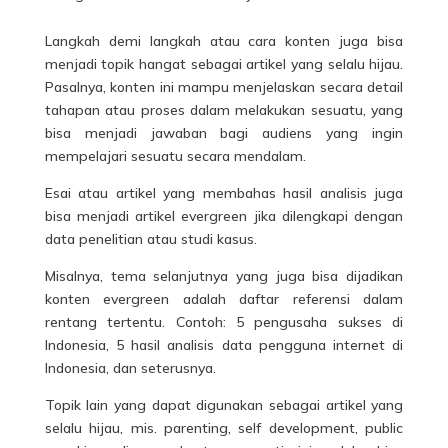
Langkah demi langkah atau cara konten juga bisa
menjadi topik hangat sebagai artikel yang selalu hijau.
Pasalnya, konten ini mampu menjelaskan secara detail
tahapan atau proses dalam melakukan sesuatu, yang
bisa menjadi jawaban bagi audiens yang ingin
mempelajari sesuatu secara mendalam.
Esai atau artikel yang membahas hasil analisis juga
bisa menjadi artikel evergreen jika dilengkapi dengan
data penelitian atau studi kasus.
Misalnya, tema selanjutnya yang juga bisa dijadikan
konten evergreen adalah daftar referensi dalam
rentang tertentu. Contoh: 5 pengusaha sukses di
Indonesia, 5 hasil analisis data pengguna internet di
Indonesia, dan seterusnya.
Topik lain yang dapat digunakan sebagai artikel yang
selalu hijau, mis. parenting, self development, public