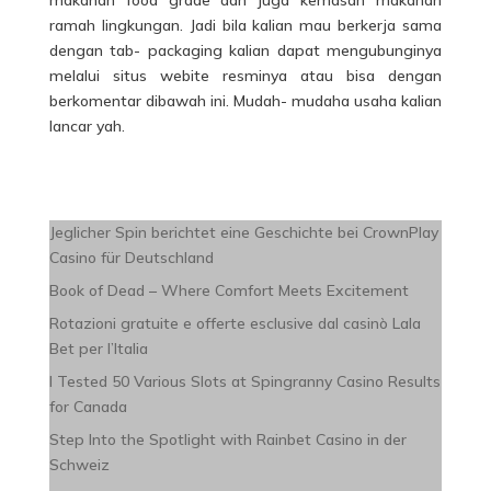
makanan food grade dan juga kemasan makanan
ramah lingkungan. Jadi bila kalian mau berkerja sama
dengan tab- packaging kalian dapat mengubunginya
melalui situs webite resminya atau bisa dengan
berkomentar dibawah ini. Mudah- mudaha usaha kalian
lancar yah.
Jeglicher Spin berichtet eine Geschichte bei CrownPlay
Casino für Deutschland
Book of Dead – Where Comfort Meets Excitement
Rotazioni gratuite e offerte esclusive dal casinò Lala
Bet per l’Italia
I Tested 50 Various Slots at Spingranny Casino Results
for Canada
Step Into the Spotlight with Rainbet Casino in der
Schweiz