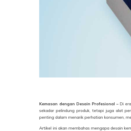
Kemasan dengan Desain Profesional –
Di er
sekadar pelindung produk, tetapi juga alat p
penting dalam menarik perhatian konsumen, m
Artikel ini akan membahas mengapa desain
kem