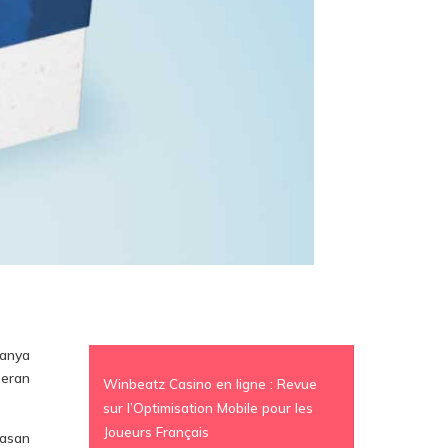
hanya
peran
Winbeatz Casino en ligne : Revue
sur l’Optimisation Mobile pour les
Joueurs Français
masan