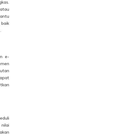
kas.
 atau
antu
 baik
.
n e-
omen
jutan
dapat
atkan
eduli
nilai
nakan