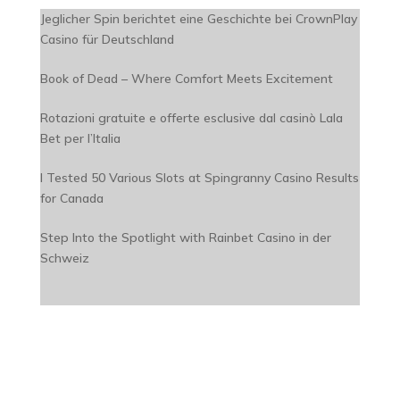
Jeglicher Spin berichtet eine Geschichte bei CrownPlay
Casino für Deutschland
Book of Dead – Where Comfort Meets Excitement
Rotazioni gratuite e offerte esclusive dal casinò Lala
Bet per l’Italia
I Tested 50 Various Slots at Spingranny Casino Results
for Canada
Step Into the Spotlight with Rainbet Casino in der
Schweiz