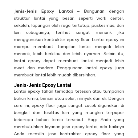
Jenis
-Jenis
E
po
xy Lantai
– Bangunan dengan
struktur lantai yang besar, seperti work center,
sekolah, lapangan olah raga tertutup, puskesmas, dan
lain sebagainya, terlihat sangat menarik jika
menggunakan kontraktor epoxy floor. Lantai epoxy ini
mampu membuat tampilan lantai menjadi lebih
menarik, lebih berkilau dan lebih nyaman. Selain itu,
lantai epoxy dapat membuat lantai menjadi lebih
awet dan modern. Penggunaan lantai epoxy juga
membuat lantai lebih mudah dibersihkan.
Jenis
-Jenis
E
po
xy Lantai
Lantai epoxy tahan terhadap tetesan atau tumpahan
bahan kimia, bensin atau solar,
minyak
dan oli. Dengan
cara ini, epoxy floor juga sangat cocok digunakan di
bengkel dan fasilitas lain yang mungkin terpapar
beberapa bahan kimia tersebut. Bagi Anda yang
membutuhkan
layanan
jasa epoxy lantai, ada baiknya
Anda memilih jasa kontraktor epoxy floor yang