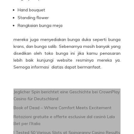
Hand bouquet
Standing flower
Rangkaian bunga meja
mereka juga menyediakan bunga duka seperti bunga
krans, dan bunga salib. Sebenarnya masih banyak yang
disedikan oleh toko bunga ini jika kamu penasaran
lebih baik kunjungi website resminya mereka ya.
Semoga informasi diatas dapat bermanfaat.
Jeglicher Spin berichtet eine Geschichte bei CrownPlay
Casino für Deutschland
Book of Dead – Where Comfort Meets Excitement
Rotazioni gratuite e offerte esclusive dal casinò Lala
Bet per l’Italia
I Tested 50 Various Slots at Spingranny Casino Results