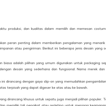
aktu produksi, dan kualitas dalam memilih dan memesan costum
nkan peran penting dalam memberikan pengalaman yang menarik 
panan atau pengiriman. Berikut ini beberapa jenis desain yang s
n biasa adalah pilihan yang umum digunakan untuk packaging se
l dengan desain yang sederhana dan fungsional. Nama merek dan
n ini dirancang dengan gaya slip-on yang memudahkan pengambila
atas terpisah yang dapat digeser ke atas atau ke bawah.
ang dirancang khusus untuk sepatu juga menjadi pilihan populer. Ta
dan memiliki tali pengikat atau resleting untuk menjaga keamana