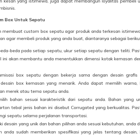
 kesan yang istimewa, juga dapat membangun loyalitas pembeli 
bisnis.
om Box Untuk Sepatu
gin membuat
custom
box sepatu agar produk anda terkesan istimew
n agar membeli produk yang anda buat, diantaranya sebagai beriku
da-beda pada setiap sepatu, ukur setiap sepatu dengan teliti. Pas
 Hal ini akan membantu anda menentukkan dimensi kotak kemasan d
umisasi box sepatu dengan bekerja sama dengan desain grafis
esain box kemasan yang menarik. Anda dapat memilih warna, l
gan
merek
atau tema sepatu anda.
ilih bahan sesuai karakteristik dari sepatu anda. Bahan yang
on tebal jenis bahan ini disebut Corrugated yang berkualitas. Pas
gi sepatu selama perjalanan transportasi.
ki desain yang unik dan bahan pilihan anda sesuai kebutuhan, anda 
anda sudah memberikan spesifikasi yang jelas tentang desain, 