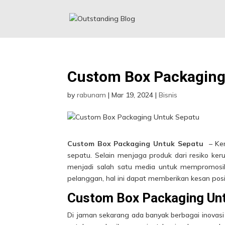
Custom Box Packaging
by
rabunam
|
Mar 19, 2024
|
Bisnis
Custom Box Packaging Untuk Sepatu
– Kem
sepatu. Selain menjaga produk dari resiko ke
menjadi salah satu media untuk mempromosik
pelanggan, hal ini dapat memberikan kesan pos
Custom Box Packaging Un
Di jaman sekarang ada banyak berbagai inovasi