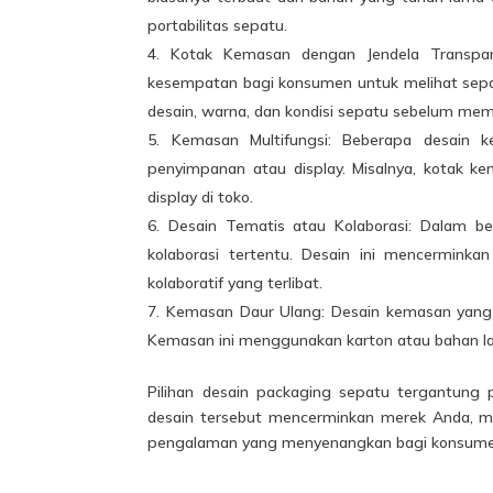
portabilitas sepatu.
Kotak Kemasan dengan Jendela Transpar
kesempatan bagi konsumen untuk melihat sep
desain, warna, dan kondisi sepatu sebelum m
Kemasan Multifungsi: Beberapa desain 
penyimpanan atau display. Misalnya, kotak k
display di toko.
Desain Tematis atau Kolaborasi: Dalam b
kolaborasi tertentu. Desain ini mencerminkan
kolaboratif yang terlibat.
Kemasan Daur Ulang: Desain kemasan yang 
Kemasan ini menggunakan karton atau bahan la
Pilihan desain packaging sepatu tergantung 
desain tersebut mencerminkan merek Anda, 
pengalaman yang menyenangkan bagi konsume