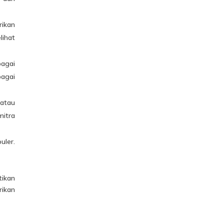
ikan
lihat
agai
bagai
atau
mitra
uler.
tikan
rikan