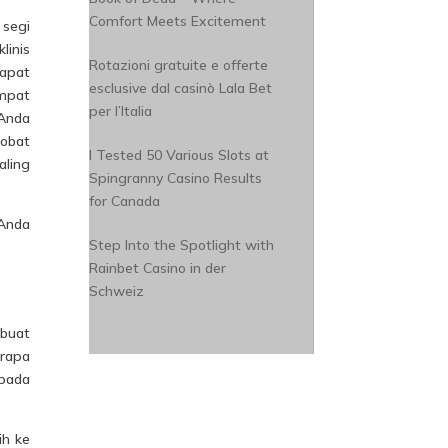
Comfort Meets Excitement
 segi
linis
Rotazioni gratuite e offerte
dapat
esclusive dal casinò Lala Bet
empat
per l’Italia
 Anda
 obat
I Tested 50 Various Slots at
ling
Spingranny Casino Results
for Canada
Anda
Step Into the Spotlight with
Rainbet Casino in der
Schweiz
mbuat
erapa
 pada
ih ke