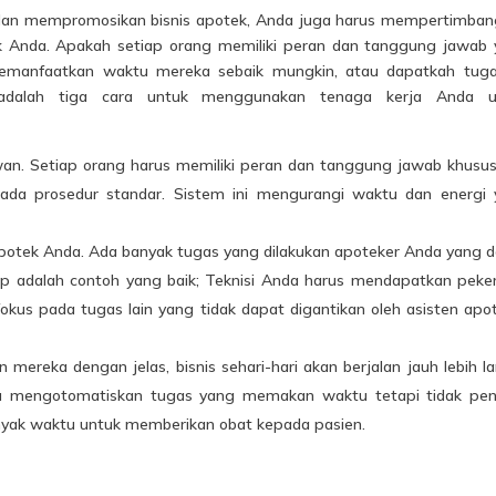
dan mempromosikan bisnis apotek, Anda juga harus mempertimba
 Anda. Apakah setiap orang memiliki peran dan tanggung jawab
emanfaatkan waktu mereka sebaik mungkin, atau dapatkah tugas
ut adalah tiga cara untuk menggunakan tenaga kerja Anda u
awan. Setiap orang harus memiliki peran dan tanggung jawab khusu
pada prosedur standar. Sistem ini mengurangi waktu dan energi
potek Anda. Ada banyak tugas yang dilakukan apoteker Anda yang 
sep adalah contoh yang baik; Teknisi Anda harus mendapatkan peke
okus pada tugas lain yang tidak dapat digantikan oleh asisten apo
n mereka dengan jelas, bisnis sehari-hari akan berjalan jauh lebih la
tau mengotomatiskan tugas yang memakan waktu tetapi tidak pen
nyak waktu untuk memberikan obat kepada pasien.