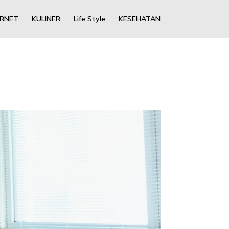
ERNET
KULINER
Life Style
KESEHATAN