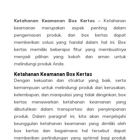
Ketahanan Keamanan Box Kertas
– Ketahanan
keamanan merupakan aspek penting dalam
pengemasan produk, dan box kertas dapat
memberikan solusi yang handal dalam hal ini. Box
kertas memiliki beberapa fitur yang membuatnya
menjadi pilihan yang kokoh dan aman untuk
melindungi produk Anda.
Ketahanan Keamanan Box Kertas
Dengan kekuatan dan struktur yang baik, serta
kemampuan untuk melindungi
produk
dari kerusakan,
kelembapan, dan manipulasi yang tidak diinginkan, box
kertas menawarkan ketahanan keamanan yang
dibutuhkan dalam transportasi dan penyimpanan
produk. Dalam paragraf ini, kita akan menjelajahi
keunggulan ketahanan keamanan yang dimiliki oleh
box kertas dan bagaimana hal tersebut dapat
memberikan perlindungan yang optimal bagi produk