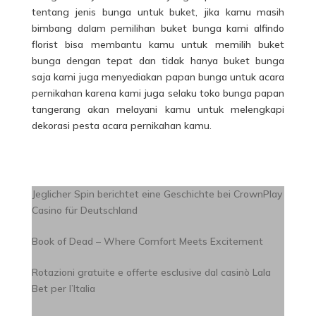
tentang jenis bunga untuk buket, jika kamu masih
bimbang dalam pemilihan buket bunga kami alfindo
florist bisa membantu kamu untuk memilih buket
bunga dengan tepat dan tidak hanya buket bunga
saja kami juga menyediakan papan bunga untuk acara
pernikahan karena kami juga selaku toko bunga papan
tangerang akan melayani kamu untuk melengkapi
dekorasi pesta acara pernikahan kamu.
Jeglicher Spin berichtet eine Geschichte bei CrownPlay
Casino für Deutschland
Book of Dead – Where Comfort Meets Excitement
Rotazioni gratuite e offerte esclusive dal casinò Lala
Bet per l’Italia