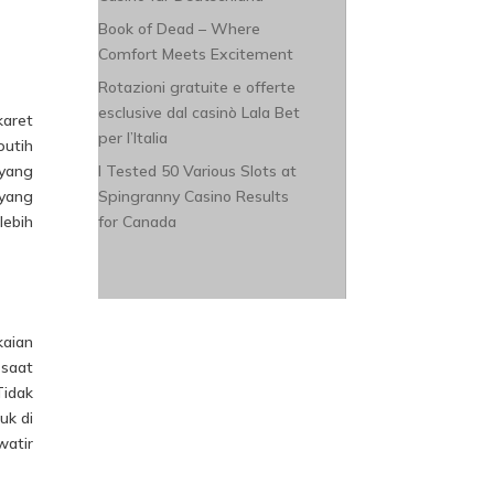
Book of Dead – Where
Comfort Meets Excitement
Rotazioni gratuite e offerte
esclusive dal casinò Lala Bet
karet
per l’Italia
putih
 yang
I Tested 50 Various Slots at
 yang
Spingranny Casino Results
lebih
for Canada
kaian
 saat
Tidak
uk di
watir