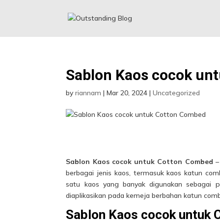
Sablon Kaos cocok un
by
riannam
|
Mar 20, 2024
|
Uncategorized
Sablon
K
aos cocok untuk
Cotton Combed
berbagai jenis kaos, termasuk kaos katun comb
satu kaos yang banyak digunakan sebagai pr
diaplikasikan pada kemeja berbahan katun combe
Sablon
K
aos cocok untuk