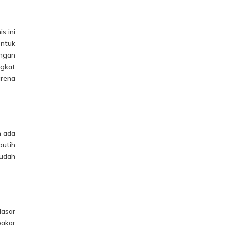
s ini
entuk
engan
ngkat
arena
n ada
putih
sudah
dasar
bakar