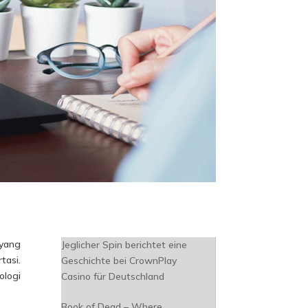
 yang
Jeglicher Spin berichtet eine
tasi.
Geschichte bei CrownPlay
logi
Casino für Deutschland
Book of Dead – Where