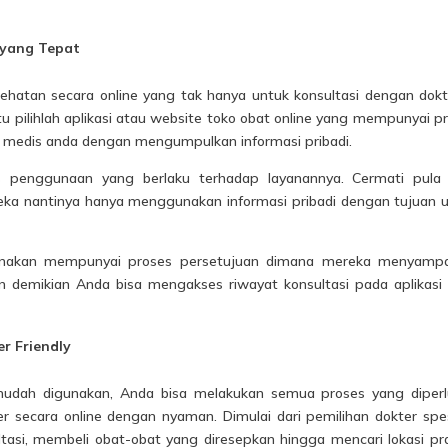
 yang Tepat
esehatan secara online yang tak hanya untuk konsultasi dengan dokt
tu pilihlah aplikasi atau website toko obat online yang mempunyai p
n medis anda dengan mengumpulkan informasi pribadi.
 penggunaan yang berlaku terhadap layanannya. Cermati pula 
eka nantinya hanya menggunakan informasi pribadi dengan tujuan 
gunakan mempunyai proses persetujuan dimana mereka menyampa
n demikian Anda bisa mengakses riwayat konsultasi pada aplikasi
r Friendly
mudah digunakan, Anda bisa melakukan semua proses yang diper
er secara online dengan nyaman. Dimulai dari pemilihan dokter spes
asi, membeli obat-obat yang diresepkan hingga mencari lokasi pra