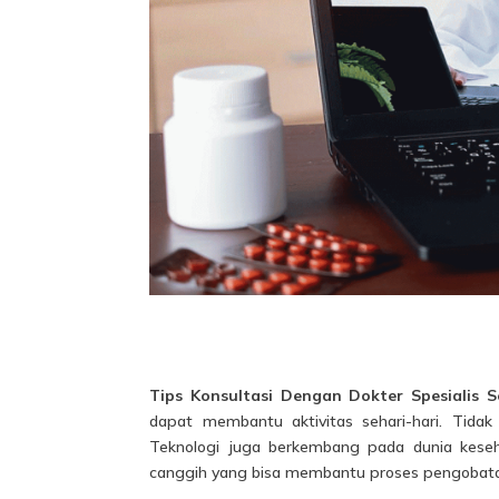
Tips Konsultasi Dengan Dokter Spesialis 
dapat membantu aktivitas sehari-hari. Tidak
Teknologi juga berkembang pada dunia kese
canggih yang bisa membantu proses pengobata