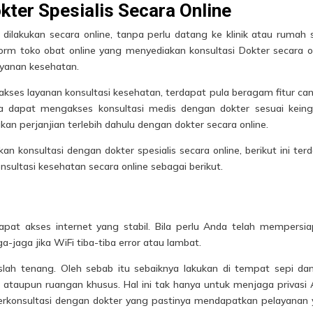
kter Spesialis Secara Online
a dilakukan secara online, tanpa perlu datang ke klinik atau rumah s
orm toko obat online yang menyediakan konsultasi Dokter secara o
anan kesehatan.
ses layanan konsultasi
kesehatan
, terdapat pula beragam fitur ca
ga dapat mengakses konsultasi medis dengan dokter sesuai keing
an perjanjian terlebih dahulu dengan dokter secara online.
n konsultasi dengan dokter spesialis secara online, berikut ini ter
ultasi kesehatan secara online sebagai berikut.
apat akses internet yang stabil. Bila perlu Anda telah mempersi
jaga jika WiFi tiba-tiba error atau lambat.
uslah tenang. Oleh sebab itu sebaiknya lakukan di tempat sepi da
ar ataupun ruangan khusus. Hal ini tak hanya untuk menjaga privasi
erkonsultasi
dengan dokter yang pastinya mendapatkan pelayanan