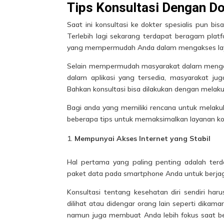
Tips Konsultasi Dengan Do
Saat ini konsultasi ke dokter spesialis pun bis
Terlebih lagi sekarang terdapat beragam platf
yang mempermudah Anda dalam mengakses lay
Selain mempermudah masyarakat dalam mengak
dalam aplikasi yang tersedia, masyarakat ju
Bahkan konsultasi bisa dilakukan dengan melakuk
Bagi anda yang memiliki rencana untuk melakuka
beberapa tips untuk memaksimalkan layanan kons
Mempunyai Akses Internet yang Stabil
Hal pertama yang paling penting adalah terd
paket data pada smartphone Anda untuk berjaga-
Konsultasi tentang kesehatan diri sendiri har
dilihat atau didengar orang lain seperti dikam
namun juga membuat Anda lebih fokus saat
b