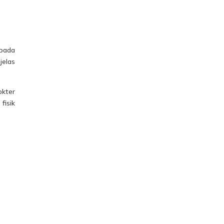
pada
jelas
okter
fisik