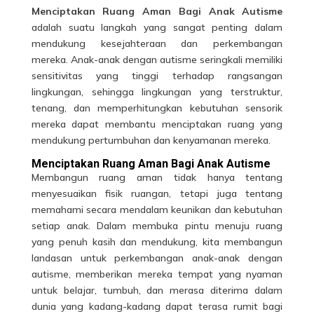
Menciptakan Ruang Aman Bagi Anak Autisme
adalah suatu langkah yang sangat penting dalam
mendukung kesejahteraan dan perkembangan
mereka. Anak-anak dengan autisme seringkali memiliki
sensitivitas yang tinggi terhadap rangsangan
lingkungan, sehingga lingkungan yang terstruktur,
tenang, dan memperhitungkan kebutuhan sensorik
mereka dapat membantu menciptakan ruang yang
mendukung pertumbuhan dan kenyamanan mereka.
Menciptakan Ruang Aman Bagi Anak Autisme
Membangun ruang aman tidak hanya tentang
menyesuaikan fisik ruangan, tetapi juga tentang
memahami secara mendalam keunikan dan kebutuhan
setiap anak. Dalam membuka pintu menuju ruang
yang penuh kasih dan mendukung, kita membangun
landasan untuk perkembangan anak-anak dengan
autisme
, memberikan mereka tempat yang nyaman
untuk belajar, tumbuh, dan merasa diterima dalam
dunia yang kadang-kadang dapat terasa rumit bagi