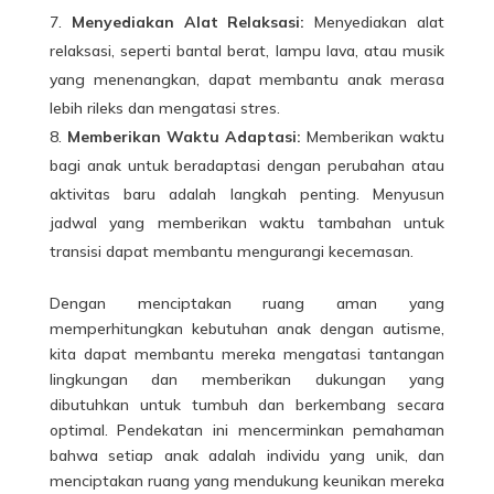
Menyediakan Alat Relaksasi:
Menyediakan alat
relaksasi, seperti bantal berat, lampu lava, atau musik
yang menenangkan, dapat membantu anak merasa
lebih rileks dan mengatasi stres.
Memberikan Waktu Adaptasi:
Memberikan waktu
bagi anak untuk beradaptasi dengan perubahan atau
aktivitas baru adalah langkah penting. Menyusun
jadwal yang memberikan waktu tambahan untuk
transisi dapat membantu mengurangi kecemasan.
Dengan menciptakan ruang aman yang
memperhitungkan kebutuhan anak dengan autisme,
kita dapat membantu mereka mengatasi tantangan
lingkungan dan memberikan dukungan yang
dibutuhkan untuk tumbuh dan berkembang secara
optimal. Pendekatan ini mencerminkan pemahaman
bahwa setiap anak adalah individu yang unik, dan
menciptakan ruang yang mendukung keunikan mereka