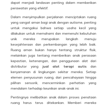
dapat menjadi landasan penting dalam memberikan
perawatan yang efektif.
Dalam menyimpulkan perjalanan menciptakan ruang
yang sangat aman bagi anak dengan autisme, penting
untuk mengakui bahwa setiap usaha kecil yang
dilakukan untuk memahami dan memenuhi kebutuhan
unik mereka merupakan langkah menuju
kesejahteraan dan perkembangan yang lebih baik.
Ruang aman bukan hanya tentang struktur fisik,
melainkan juga tentang memberikan anak perasaan
kepastian, ketenangan, dan penggunaan alat dari
distributor yang
jual alat terapi autis
dan
kenyamanan di lingkungan sekitar mereka. Setiap
elemen penyusunan ruang, dari pencahayaan hingga
pilihan sensorik, mencerminkan perhatian yang
mendalam terhadap keunikan anak-anak ini.
Pentingnya melibatkan anak dalam proses penataan
ruang harus terus ditekankan. Memberi mereka