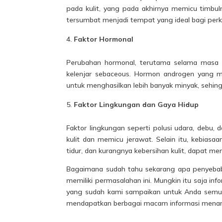
pada kulit, yang pada akhirnya memicu timbu
tersumbat menjadi tempat yang ideal bagi perk
Faktor Hormonal
Perubahan hormonal, terutama selama masa 
kelenjar sebaceous. Hormon androgen yang 
untuk menghasilkan lebih banyak minyak, sehing
Faktor Lingkungan dan Gaya Hidup
Faktor lingkungan seperti polusi udara, debu
kulit dan memicu jerawat. Selain itu, kebiasa
tidur, dan kurangnya kebersihan kulit, dapat me
Bagaimana sudah tahu sekarang apa penyeba
memiliki permasalahan ini. Mungkin itu saja i
yang sudah kami sampaikan untuk Anda semua d
mendapatkan berbagai macam informasi menarik