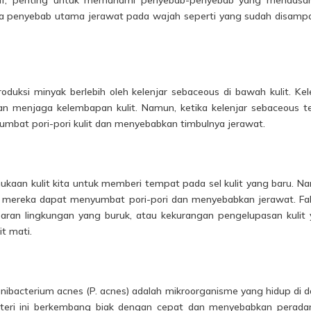
rapa penyebab utama
jerawat pada wajah
seperti yang sudah disamp
oduksi minyak berlebih oleh kelenjar sebaceous di bawah
kulit
. Kel
n menjaga kelembapan kulit. Namun, ketika kelenjar sebaceous te
yumbat pori-pori kulit dan menyebabkan timbulnya jerawat.
rmukaan kulit kita untuk memberi tempat pada sel kulit yang baru. N
aik, mereka dapat menyumbat pori-pori dan menyebabkan jerawat. Fa
paran lingkungan yang buruk, atau kekurangan pengelupasan kulit
t mati.
ionibacterium acnes (P. acnes) adalah mikroorganisme yang hidup di 
 bakteri ini berkembang biak dengan cepat dan menyebabkan perad