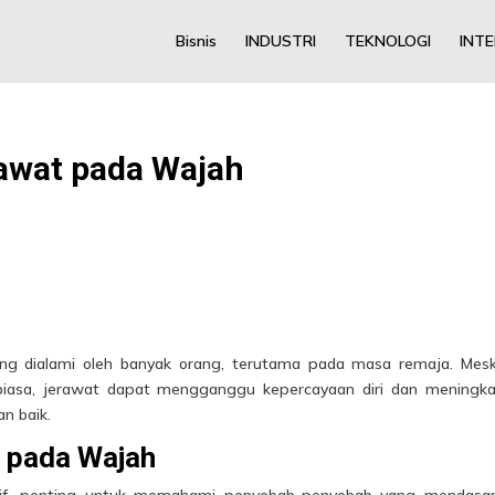
Bisnis
INDUSTRI
TEKNOLOGI
INT
awat pada Wajah
g dialami oleh banyak orang, terutama pada masa remaja. Mesk
 biasa, jerawat dapat mengganggu kepercayaan diri dan meningk
an baik.
 pada Wajah
if, penting untuk memahami penyebab-penyebab yang mendasari