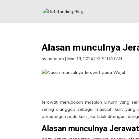
Alasan munculnya Jer
by
riannam
|
Mar 19, 2024
|
KESEHATAN
Jerawat merupakan masalah umum yang serin
sering dianggap sebagai masalah kulit yang
peradangan pada kulit jika tidak ditangani deng
Alasan munculnya Jerawat
Agar dapat mengatasi jerawat dengan efekt