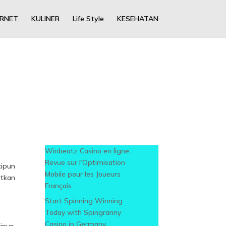
ERNET
KULINER
Life Style
KESEHATAN
Winbeatz Casino en ligne :
Revue sur l’Optimisation
ipun
Mobile pour les Joueurs
atkan
Français
Start Spinning Winning
Today with Spingranny
Casino in Germany
nya.