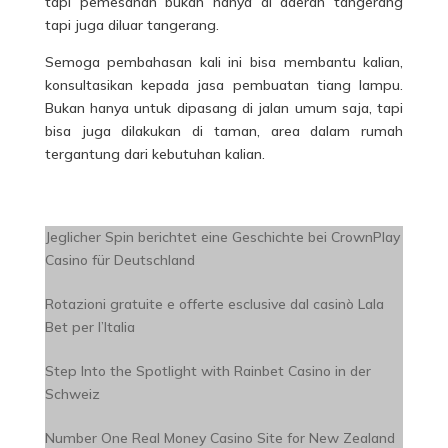
tapi pemesanan bukan hanya di daerah tangerang
tapi juga diluar tangerang.
Semoga pembahasan kali ini bisa membantu kalian,
konsultasikan kepada jasa pembuatan tiang lampu.
Bukan hanya untuk dipasang di jalan umum saja, tapi
bisa juga dilakukan di taman, area dalam rumah
tergantung dari kebutuhan kalian.
Jeglicher Spin berichtet eine Geschichte bei CrownPlay
Casino für Deutschland
Rotazioni gratuite e offerte esclusive dal casinò Lala
Bet per l’Italia
Step Into the Spotlight with Rainbet Casino in der
Schweiz
Number One Real Money Casino Site for New Zealand