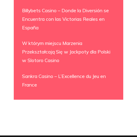
Billybets Casino – Donde la Diversión se
Encuentra con las Victorias Reales en
España
W którym miejscu Marzenia
Przekształcają Się w Jackpoty dla Polski
w Slotoro Casino
Sankra Casino – L’Excellence du Jeu en
France