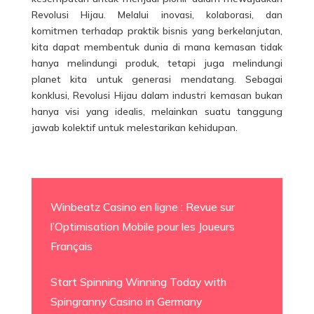
Revolusi Hijau. Melalui inovasi, kolaborasi, dan
komitmen terhadap praktik bisnis yang berkelanjutan,
kita dapat membentuk dunia di mana kemasan tidak
hanya melindungi produk, tetapi juga melindungi
planet kita untuk generasi mendatang. Sebagai
konklusi, Revolusi Hijau dalam industri kemasan bukan
hanya visi yang idealis, melainkan suatu tanggung
jawab kolektif untuk melestarikan kehidupan.
Winbeatz Casino en ligne : Revue sur
l’Optimisation Mobile pour les Joueurs
Français
Start Spinning Winning Today with
Spingranny Casino in Germany