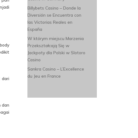
njadi
Billybets Casino – Donde la
Diversión se Encuentra con
las Victorias Reales en
España
W którym miejscu Marzenia
 body
Przekształcają Się w
dikit
Jackpoty dla Polski w Slotoro
Casino
Sankra Casino – L’Excellence
du Jeu en France
 dari
m dan
bagai