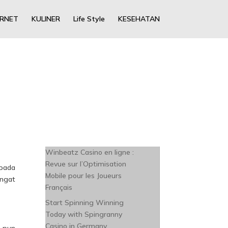
ERNET
KULINER
Life Style
KESEHATAN
Winbeatz Casino en ligne :
Revue sur l’Optimisation
pada
Mobile pour les Joueurs
angat
Français
Start Spinning Winning
Today with Spingranny
Casino in Germany
a pun