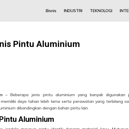
Bisnis
INDUSTRI
TEKNOLOGI
INT
nis Pintu Aluminium
um
– Beberapa jenis pintu aluminium yang banyak digunakan 
 memiliki daya tahan lebih lama serta perawatan yang terbilang s
uminium dibandingkan dengan bahan pintu lain.
Pintu Aluminium
sen jendela maupun pintu identik dengan material kayu. Mutuny