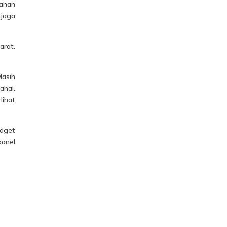
ahan
jaga
arat.
Masih
ahal.
lihat
udget
anel