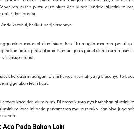
Kehadiran kusen pintu aluminium dan kusen jendela aluminium me
erior dan interior.
Anda ketahui, berikut penjelasannya.
menggunakan material
aluminium
, baik itu rangka maupun penutup
 digunakan untuk pintu utama. Namun, jenis panel aluminium masih se
sih cukup mahal.
suk ke dalam ruangan. Disini kawat nyamuk yang biasanya terbuat
 Sehingga akan lebih kuat.
i antara kaca dan aluminium. Di mana kusen nya berbahan aluminiu
tu aluminium kaca ini pada perkantoran maupun ruko, dan bisa juga se
m rumah.
k Ada Pada Bahan Lain