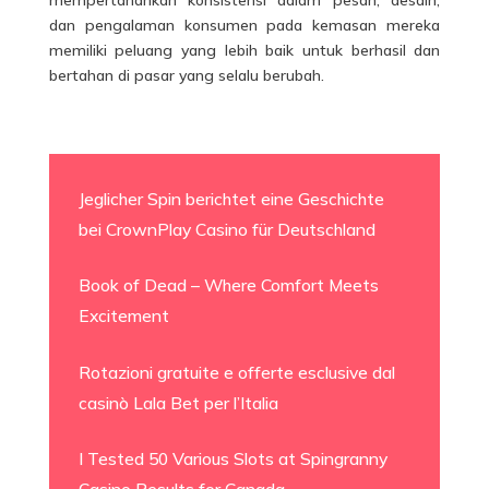
dan pengalaman konsumen pada kemasan mereka
memiliki peluang yang lebih baik untuk berhasil dan
bertahan di pasar yang selalu berubah.
Jeglicher Spin berichtet eine Geschichte
bei CrownPlay Casino für Deutschland
Book of Dead – Where Comfort Meets
Excitement
Rotazioni gratuite e offerte esclusive dal
casinò Lala Bet per l’Italia
I Tested 50 Various Slots at Spingranny