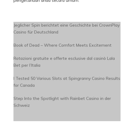
pengetahuan anda secara umum.
Jeglicher Spin berichtet eine Geschichte bei CrownPlay
Casino für Deutschland
Book of Dead – Where Comfort Meets Excitement
Rotazioni gratuite e offerte esclusive dal casinò Lala
Bet per l’Italia
I Tested 50 Various Slots at Spingranny Casino Results
for Canada
Step Into the Spotlight with Rainbet Casino in der
Schweiz