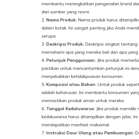
membantu meningkatkan pengenalan brand da
dari sumber yang resmi.
Nama Produk:
Nama produk harus ditampilka
dalam kotak. Ini sangat penting jika Anda memi
serupa.
Deskripsi Produk:
Deskripsi singkat tentang
memahami apa yang mereka beli dan apa yang d
Petunjuk Penggunaan:
Jika produk memerluk
pastikan untuk mencantumkan petunjuk ini deng
menyebabkan ketidakpuasan konsumen.
Komposisi atau Bahan:
Untuk produk seper
adalah keharusan. Ini membantu konsumen yang m
memastikan produk aman untuk mereka.
Tanggal Kedaluwarsa:
Jika produk memiliki
kedaluwarsa harus ditampilkan dengan jelas. 
mendapatkan manfaat maksimal.
Instruksi Daur Ulang atau Pembuangan:
De