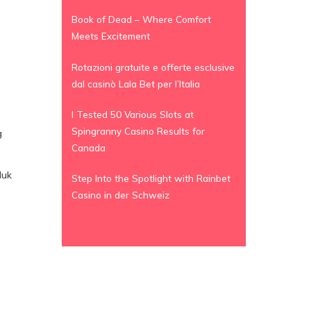
Book of Dead – Where Comfort
Meets Excitement
Rotazioni gratuite e offerte esclusive
dal casinò Lala Bet per l’Italia
I Tested 50 Various Slots at
Spingranny Casino Results for
g
Canada
duk
Step Into the Spotlight with Rainbet
Casino in der Schweiz
a