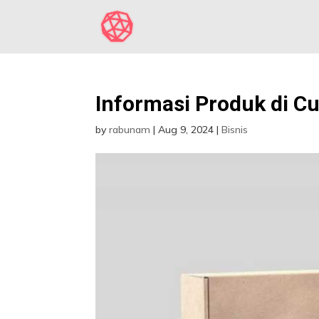
Informasi Produk di C
by
rabunam
|
Aug 9, 2024
|
Bisnis