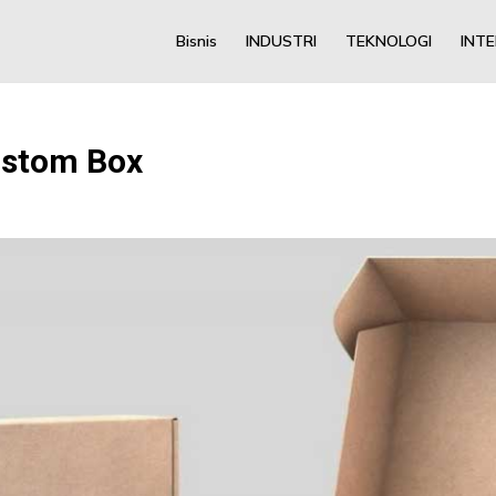
Bisnis
INDUSTRI
TEKNOLOGI
INT
ustom Box