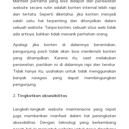
Manfaat pertama yang bisa didapat dari perawatan
website secara rutin adalah konten internal lebih rapi
dan tertata. Seperti diketahui, jika konten menjadi
salah satu hal terpenting dan ditonjolkan dalam
sebuah website. Tanpa konten, sebuah situs web tidak
ada artinya, bahkan tidak menarik perhatian orang.
Apalagi jika konten di dalamnya berantakan,
pengunjung pasti tidak akan bisa menikmati konten
yang ditampilkan. Karena itu, saat melakukan
perawatan, pastikan isi di dalamnya rapi dan teratur.
Tidak hanya itu, usahakan untuk tidak menggunakan
banyak navigasi yang dapat membingungkan
pengunjung.
Tingkatkan aksesibilitas
Langkah-langkah website maintenacne yang tepat
juga memberikan manfaat dalam hal peningkatan
aksesibilitas. Dengan teknologi yang berkembang
pesat, hal ini menuntut website untuk terus diperbarui