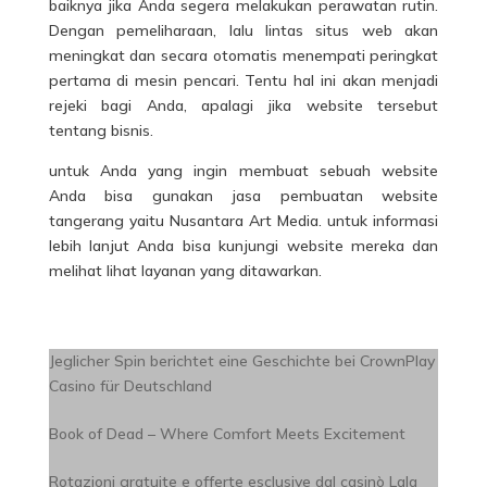
baiknya jika Anda segera melakukan perawatan rutin.
Dengan pemeliharaan, lalu lintas situs web akan
meningkat dan secara otomatis menempati peringkat
pertama di mesin pencari. Tentu hal ini akan menjadi
rejeki bagi Anda, apalagi jika website tersebut
tentang bisnis.
untuk Anda yang ingin membuat sebuah website
Anda bisa gunakan
jasa pembuatan website
tangerang
yaitu Nusantara Art Media. untuk informasi
lebih lanjut Anda bisa kunjungi website mereka dan
melihat lihat layanan yang ditawarkan.
Jeglicher Spin berichtet eine Geschichte bei CrownPlay
Casino für Deutschland
Book of Dead – Where Comfort Meets Excitement
Rotazioni gratuite e offerte esclusive dal casinò Lala