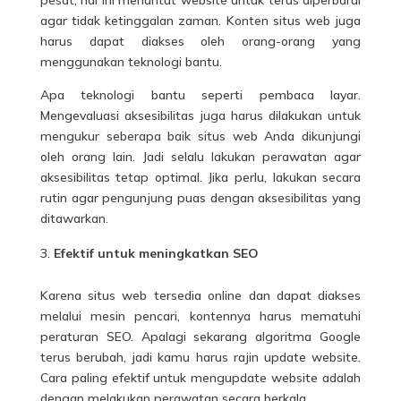
agar tidak ketinggalan zaman. Konten situs web juga
harus dapat diakses oleh orang-orang yang
menggunakan teknologi bantu.
Apa teknologi bantu seperti pembaca layar.
Mengevaluasi aksesibilitas juga harus dilakukan untuk
mengukur seberapa baik
situs web
Anda dikunjungi
oleh orang lain. Jadi selalu lakukan perawatan agar
aksesibilitas tetap optimal. Jika perlu, lakukan secara
rutin agar pengunjung puas dengan aksesibilitas yang
ditawarkan.
Efektif untuk meningkatkan SEO
Karena situs web tersedia online dan dapat diakses
melalui mesin pencari, kontennya harus mematuhi
peraturan SEO. Apalagi sekarang algoritma Google
terus berubah, jadi kamu harus rajin update website.
Cara paling efektif untuk mengupdate website adalah
dengan melakukan perawatan secara berkala.