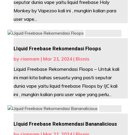
seputar dunia vape yaitu liquid freebase Holy
Monkey by Vapezoo kali ini , mungkin kalian para
user vape...
LIquid Freebase Rekomendasi Floops
by
riannam
|
Mar 21, 2024
|
Bisnis
Liquid Freebase Rekomendasi Floops – Untuk kali
ini mari kita bahas sesuatu yang pasti seputar
dunia vape yaitu liquid freebase Floops by IJC kali
ini , mungkin kalian para user vape yang perlu...
LIquid Freebase Rekomendasi Bananalicious
by
riannam
|
Mar 21, 2024
|
Bisnis