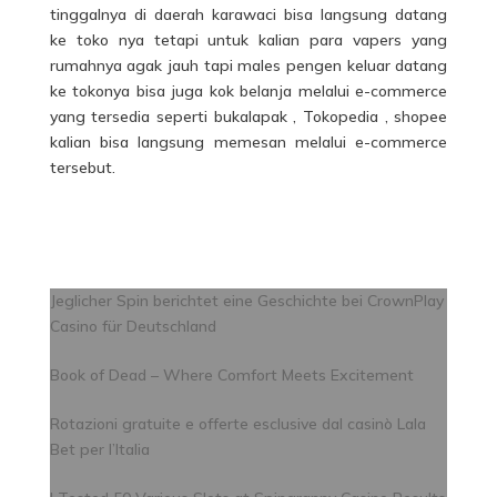
tinggalnya di daerah karawaci bisa langsung datang
ke toko nya tetapi untuk kalian para vapers yang
rumahnya agak jauh tapi males pengen keluar datang
ke tokonya bisa juga kok belanja melalui e-commerce
yang tersedia seperti bukalapak , Tokopedia , shopee
kalian bisa langsung memesan melalui e-commerce
tersebut.
Jeglicher Spin berichtet eine Geschichte bei CrownPlay
Casino für Deutschland
Book of Dead – Where Comfort Meets Excitement
Rotazioni gratuite e offerte esclusive dal casinò Lala
Bet per l’Italia