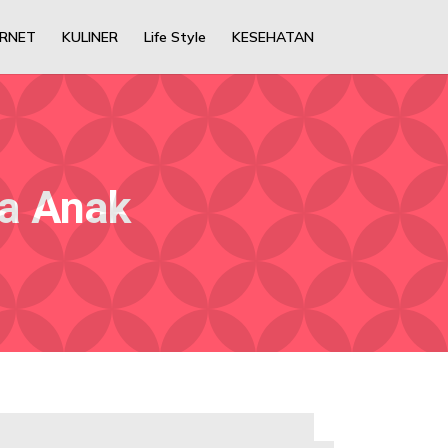
ERNET
KULINER
Life Style
KESEHATAN
a Anak