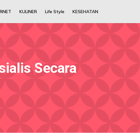
ERNET
KULINER
Life Style
KESEHATAN
ialis Secara