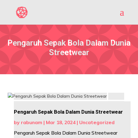
Pengaruh Sepak Bola Dalam Dunia
Streetwear
Pengaruh Sepak Bola Dalam Dunia Streetwear
by
rabunam
|
Mar 18, 2024
|
Uncategorized
Pengaruh Sepak Bola Dalam Dunia Streetwear