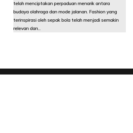
telah menciptakan perpaduan menarik antara
budaya olahraga dan mode jalanan. Fashion yang
terinspirasi oleh sepak bola telah menjadi semakin
relevan dan...