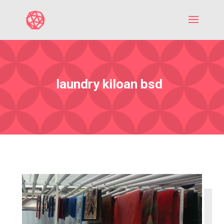
laundry kiloan bsd