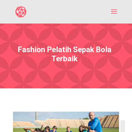
Fashion Pelatih Sepak Bola
Terbaik