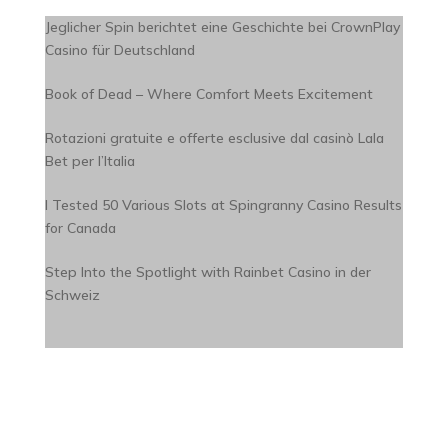
Jeglicher Spin berichtet eine Geschichte bei CrownPlay
Casino für Deutschland
Book of Dead – Where Comfort Meets Excitement
Rotazioni gratuite e offerte esclusive dal casinò Lala
Bet per l’Italia
I Tested 50 Various Slots at Spingranny Casino Results
for Canada
Step Into the Spotlight with Rainbet Casino in der
Schweiz