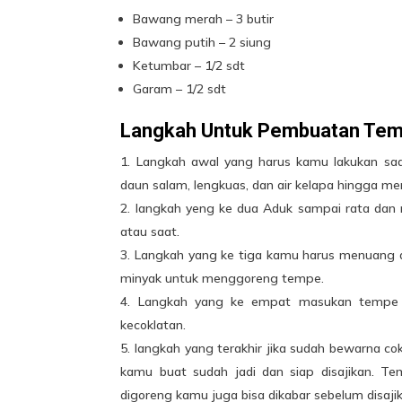
Bawang merah – 3 butir
Bawang putih – 2 siung
Ketumbar – 1/2 sdt
Garam – 1/2 sdt
Langkah Untuk Pembuatan Te
Langkah awal yang harus kamu lakukan s
daun salam, lengkuas, dan air kelapa hingga m
langkah yeng ke dua Aduk sampai rata dan
atau saat.
Langkah yang ke tiga kamu harus menuang ai
minyak untuk menggoreng tempe.
Langkah yang ke empat masukan tempe 
kecoklatan.
langkah yang terakhir jika sudah bewarna co
kamu buat sudah jadi dan siap disajikan. Te
digoreng kamu juga bisa dikabar sebelum disaji