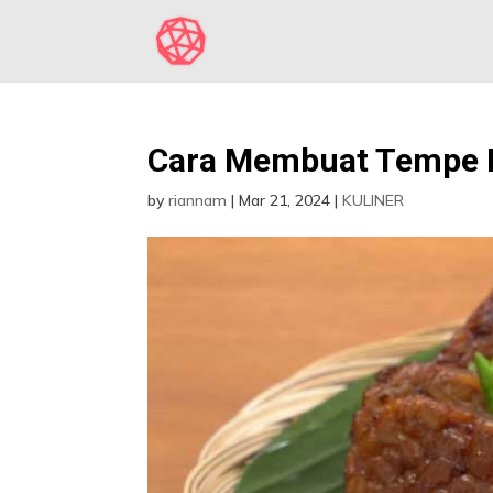
Cara Membuat Tempe
by
riannam
|
Mar 21, 2024
|
KULINER