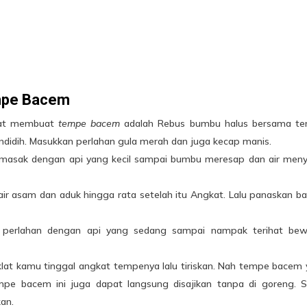
mpe Bacem
aat membuat
tempe bacem
adalah Rebus bumbu halus bersama te
endidih. Masukkan perlahan
gula merah
dan juga kecap manis.
 masak dengan api yang kecil sampai bumbu meresap dan air men
r asam dan aduk hingga rata setelah itu Angkat. Lalu panaskan b
perlahan dengan api yang sedang sampai nampak terihat bew
klat kamu tinggal angkat tempenya lalu tiriskan. Nah tempe bacem
mpe bacem ini juga dapat langsung disajikan tanpa di goreng. S
kan.