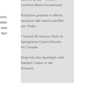
Comfort Meets Excitement
Rotazioni gratuite e offerte
acem,
esclusive dal casinò Lala Bet
oklat
per l’Italia
 nasi
 tips
I Tested 50 Various Slots at
Spingranny Casino Results
for Canada
Step Into the Spotlight with
Rainbet Casino in der
Schweiz