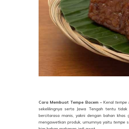
Cara Membuat Tempe Bacem –
Kenal
tempe
sekelilingnya serta Jawa Tengah tentu tid
bercitarasa manis, yakni dengan bahan khas
mengawetkan produk, umumnya yaitu
tempe
s
biar bahan makanan jadi awet.