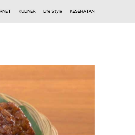
ERNET
KULINER
Life Style
KESEHATAN