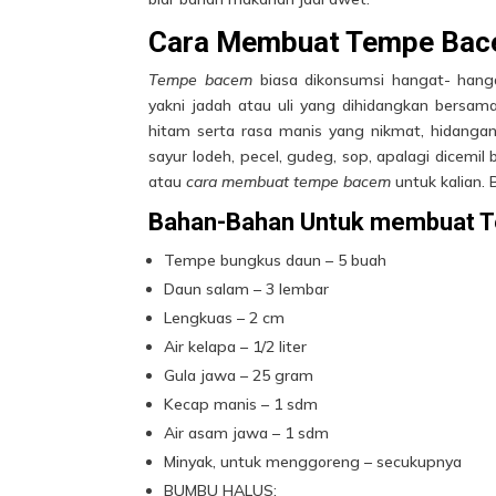
Cara Membuat Tempe Ba
Tempe bacem
biasa dikonsumsi hangat- hanga
yakni jadah atau uli yang dihidangkan bers
hitam serta rasa manis yang nikmat, hidanga
sayur lodeh, pecel, gudeg, sop, apalagi dicemil
atau
cara membuat tempe bacem
untuk kalian. 
Bahan-Bahan Untuk membuat T
Tempe bungkus daun – 5 buah
Daun salam – 3 lembar
Lengkuas – 2 cm
Air kelapa – 1/2 liter
Gula jawa – 25 gram
Kecap manis – 1 sdm
Air asam jawa – 1 sdm
Minyak, untuk menggoreng – secukupnya
BUMBU HALUS: