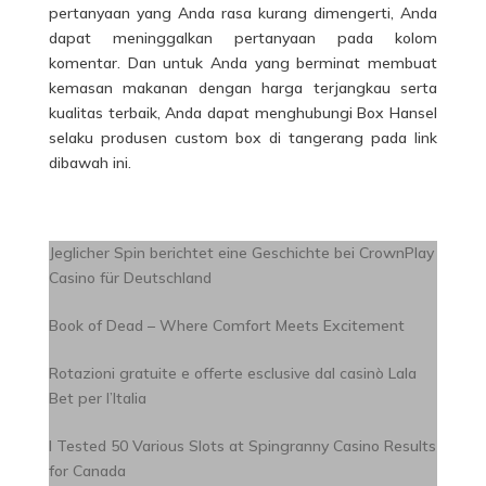
pertanyaan yang Anda rasa kurang dimengerti, Anda
dapat meninggalkan pertanyaan pada kolom
komentar. Dan untuk Anda yang berminat membuat
kemasan makanan dengan harga terjangkau serta
kualitas terbaik, Anda dapat menghubungi Box Hansel
selaku produsen
custom box
di tangerang pada link
dibawah ini.
Jeglicher Spin berichtet eine Geschichte bei CrownPlay
Casino für Deutschland
Book of Dead – Where Comfort Meets Excitement
Rotazioni gratuite e offerte esclusive dal casinò Lala
Bet per l’Italia
I Tested 50 Various Slots at Spingranny Casino Results
for Canada