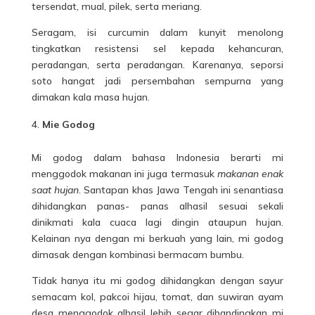
tersendat, mual, pilek, serta meriang.
Seragam, isi curcumin dalam kunyit menolong
tingkatkan resistensi sel kepada kehancuran,
peradangan, serta peradangan. Karenanya, seporsi
soto hangat jadi persembahan sempurna yang
dimakan kala masa hujan.
Mie Godog
Mi godog dalam bahasa Indonesia berarti mi
menggodok makanan ini juga termasuk
makanan enak
saat hujan
. Santapan khas Jawa Tengah ini senantiasa
dihidangkan panas- panas alhasil sesuai sekali
dinikmati kala cuaca lagi dingin ataupun hujan.
Kelainan nya dengan mi berkuah yang lain, mi godog
dimasak dengan kombinasi bermacam bumbu.
Tidak hanya itu mi godog dihidangkan dengan sayur
semacam kol, pakcoi hijau, tomat, dan suwiran ayam
desa menggodok alhasil lebih segar dibandingkan mi