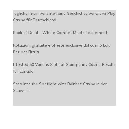
Jeglicher Spin berichtet eine Geschichte bei CrownPlay
Casino für Deutschland
Book of Dead – Where Comfort Meets Excitement
Rotazioni gratuite e offerte esclusive dal casinò Lala
Bet per l’Italia
I Tested 50 Various Slots at Spingranny Casino Results
for Canada
Step Into the Spotlight with Rainbet Casino in der
Schweiz