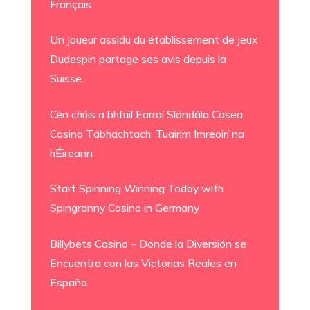
Français
Un joueur assidu du établissement de jeux
Dudespin partage ses avis depuis la
Suisse.
Cén chúis a bhfuil Earraí Slándála Casea
Casino Tábhachtach: Tuairim Imreoirí na
hÉireann
Start Spinning Winning Today with
Spingranny Casino in Germany
Billybets Casino – Donde la Diversión se
Encuentra con las Victorias Reales en
España