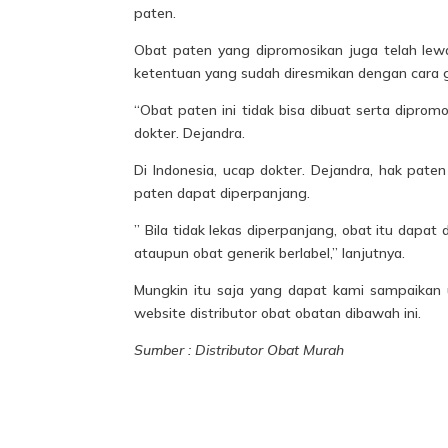
paten.
Obat paten yang dipromosikan juga telah lewat
ketentuan yang sudah diresmikan dengan cara g
“Obat paten ini tidak bisa dibuat serta dipromo
dokter. Dejandra.
Di Indonesia, ucap dokter. Dejandra, hak paten
paten dapat diperpanjang.
” Bila tidak lekas diperpanjang, obat itu dapat
ataupun obat generik berlabel,” lanjutnya.
Mungkin itu saja yang dapat kami sampaikan 
website distributor obat obatan dibawah ini.
Sumber : Distributor Obat Murah