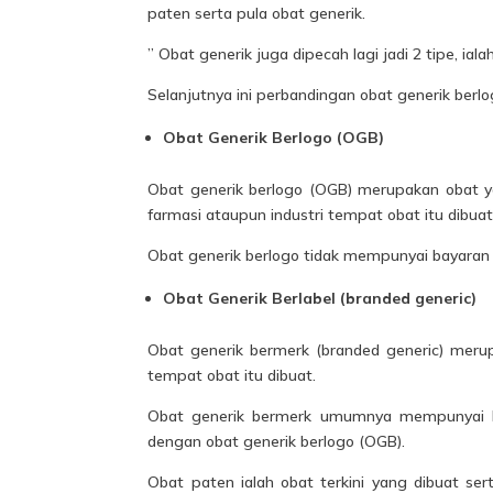
paten serta pula obat generik.
” Obat generik juga dipecah lagi jadi 2 tipe, ial
Selanjutnya ini perbandingan obat generik berlo
Obat Generik Berlogo (OGB)
Obat generik berlogo (OGB) merupakan obat 
farmasi ataupun industri tempat obat itu dibuat
Obat generik berlogo tidak mempunyai bayaran a
Obat Generik Berlabel (branded generic)
Obat generik bermerk (branded generic) meru
tempat obat itu dibuat.
Obat generik bermerk umumnya mempunyai har
dengan obat generik berlogo (OGB).
Obat paten ialah obat terkini yang dibuat se