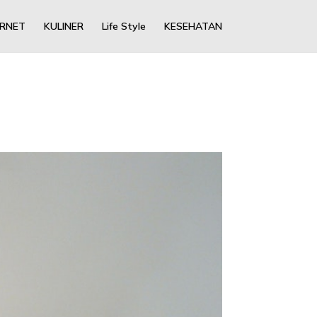
ERNET
KULINER
Life Style
KESEHATAN