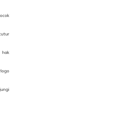
cocok
tutur
, hak
logo
jungi