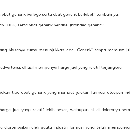
ah obat generik berlogo serta obat generik berlabel,” tambahnya.
go (OGB) serta obat generik berlabel (branded generic):
yang biasanya cuma menunjukkan logo “Generik” tanpa memuat ju
.
dvertensi, alhasil mempunyai harga jual yang relatif terjangkau.
pakan tipe obat generik yang memuat julukan farmasi ataupun ind
ga jual yang relatif lebih besar, walaupun isi di dalamnya se
rta dipromosikan oleh suatu industri farmasi yang telah mempunya