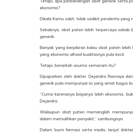
Tetapi, apa perbandingan obat generik serta p
ekonomis?
Dikala Kamu sakit, tidak sedikit penderita ya
Sebabnya, obat paten lebih terpercaya sebab b
generik.
Banyak yang berpikiran kalau
obat paten
lebih
yang ekonomis alhasil kualitasnya pula kecil.
Tetapi, benarkah asumsi semacam itu?
Dipaparkan oleh dokter. Dejandra Rasnaya dari
generik pula mempunyai isi yang amat bagus bu
“Cuma karenanya biayanya lebih ekonomis, bukan
Dejandra.
Walaupun obat paten memanglah mempunyai a
dalam memulihkan penyakit,” sambungnya.
Dalam bumi farmasi serta medis, lanjut dokte