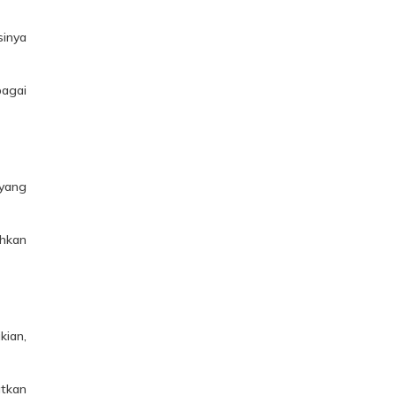
sinya
bagai
 yang
ahkan
kian,
atkan