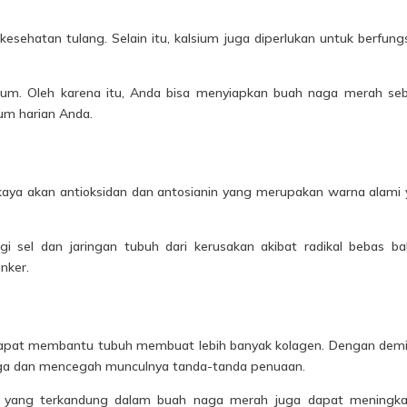
esehatan tulang. Selain itu, kalsium juga diperlukan untuk berfung
um. Oleh karena itu, Anda bisa menyiapkan buah naga merah se
um harian Anda.
aya akan antioksidan dan antosianin yang merupakan warna alami
gi sel dan jaringan tubuh dari kerusakan akibat radikal bebas b
nker.
apat membantu tubuh membuat lebih banyak kolagen. Dengan demi
rjaga dan mencegah munculnya tanda-tanda penuaan.
n C yang terkandung dalam buah naga merah juga dapat meningk