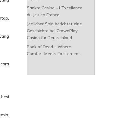
Sankra Casino – L’Excellence
du Jeu en France
ntap,
Jeglicher Spin berichtet eine
Geschichte bei CrownPlay
ayang
Casino für Deutschland
Book of Dead – Where
Comfort Meets Excitement
cara
 besi
emia.