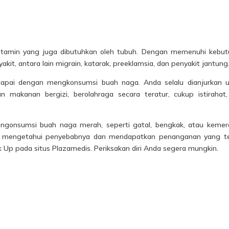
vitamin yang juga dibutuhkan oleh tubuh. Dengan memenuhi kebu
it, antara lain migrain, katarak, preeklamsia, dan penyakit jantung
capai dengan mengkonsumsi buah naga. Anda selalu dianjurkan 
 makanan bergizi, berolahraga secara teratur, cukup istirahat
engonsumsi buah naga merah, seperti gatal, bengkak, atau keme
tuk mengetahui penyebabnya dan mendapatkan penanganan yang t
Up pada situs Plazamedis. Periksakan diri Anda segera mungkin.