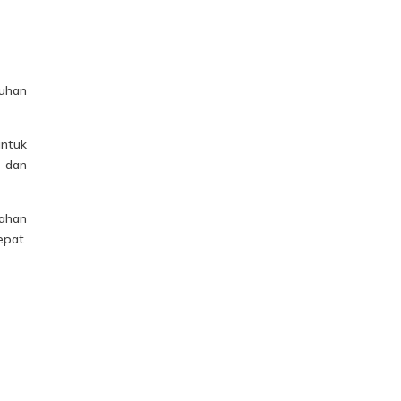
tuhan
.
untuk
, dan
rahan
epat.