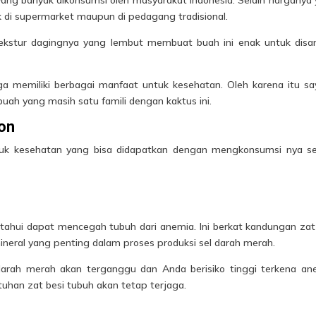
k di supermarket maupun di pedagang tradisional.
ekstur dagingnya yang lembut membuat buah ini enak untuk disa
ga memiliki berbagai manfaat untuk kesehatan. Oleh karena itu s
buah
yang masih satu famili dengan kaktus ini.
on
k kesehatan yang bisa didapatkan dengan mengkonsumsi nya se
tahui dapat mencegah tubuh dari anemia. Ini berkat kandungan zat
ineral yang penting dalam proses produksi sel darah merah.
darah merah akan terganggu dan Anda berisiko tinggi terkena an
han zat besi tubuh akan tetap terjaga.