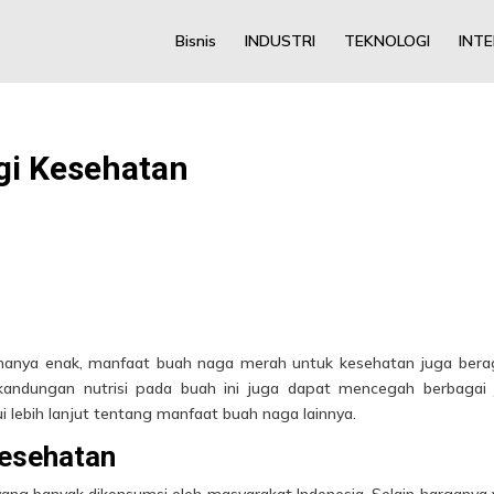
Bisnis
INDUSTRI
TEKNOLOGI
INT
gi Kesehatan
hanya enak, manfaat buah naga merah untuk kesehatan juga ber
kandungan nutrisi pada buah ini juga dapat mencegah berbagai 
ui lebih lanjut tentang manfaat buah naga lainnya.
Kesehatan
ng banyak dikonsumsi oleh masyarakat Indonesia. Selain harganya