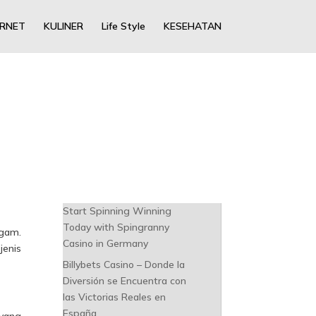
ERNET
KULINER
Life Style
KESEHATAN
Start Spinning Winning
Today with Spingranny
agam.
Casino in Germany
jenis
Billybets Casino – Donde la
Diversión se Encuentra con
las Victorias Reales en
España
 yang